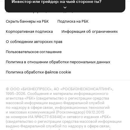
Инвестор или трейдер: на чьей стороне ты?
Контактная информация
Редакция
Скрыть баннеры на РБК
Подписка на РБК
Корпоративная подписка
Информация об ограничениях
О соблюдении авторских прав
Пользовательское соглашение
Политика в отношении обработки персональных данных
Политика обработки файлов cookie
© ООО «БИЗНЕСПРЕСС», АО «РОСБИЗНЕСКОНСАЛТИНГ»,
1995–2026
. Сообщения и материалы информационного
агентства «РБК» (свидетельство о регистрации средства
массовой информации выдано Федеральной службой
по надзору в сфере связи, информационных технологий
и массовых коммуникаций (Роскомнадзор) 09.12.2015
за номером ИА №ФС77-63848) и сетевого издания «РБК»
(свидетельство о регистрации средства массовой информации
выдано Федеральной службой по надзору в сфере связи,
информационных технологий и массовых коммуникаций