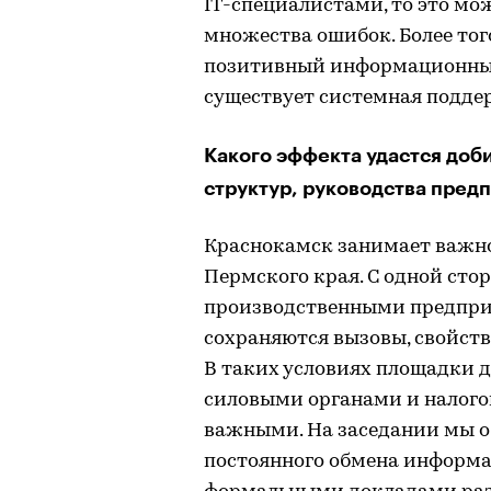
IT-специалистами, то это м
множества ошибок. Более то
позитивный информационный 
существует системная поддер
Какого эффекта удастся доб
структур, руководства пред
Краснокамск занимает важно
Пермского края. С одной сто
производственными предприя
сохраняются вызовы, свойст
В таких условиях площадки д
силовыми органами и налого
важными. На заседании мы о
постоянного обмена информа