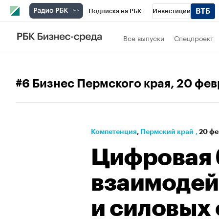
Подписка на РБК
Инвестиции
Телеканал
РБК Вино
Спорт
Школ
Все выпуски
Спецпроект
Визионеры
Национальные проекты
Исследования
Кредитные рейтинги
#6 Бизнес Пермского края
, 20 фе
Спецпроекты
Проверка контрагентов
Рынок наличной валюты
Компетенция
⁠,
Пермский край
,
20 фе
Цифровая 
взаимодей
и силовых 