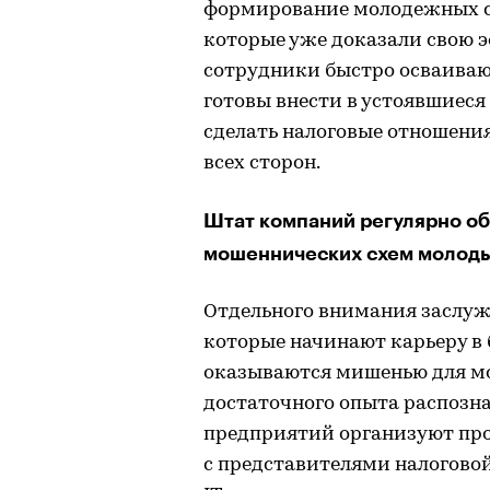
формирование молодежных со
которые уже доказали свою э
сотрудники быстро осваива
готовы внести в устоявшиес
сделать налоговые отношени
всех сторон.
Штат компаний регулярно об
мошеннических схем молоды
Отдельного внимания заслуж
которые начинают карьеру в 
оказываются мишенью для мо
достаточного опыта распозна
предприятий организуют про
с представителями налоговой