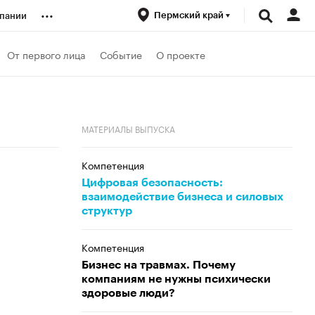
...
Пермский край
пании
ренды
От первого лица
Событие
О проекте
луб
МАТЕРИАЛЫ ВЫПУСКА
ансы
Компетенция
Цифровая безопасность:
взаимодействие бизнеса и силовых
структур
Компетенция
Бизнес на травмах. Почему
компаниям не нужны психически
здоровые люди?