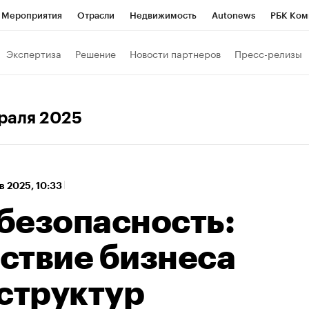
Мероприятия
Отрасли
Недвижимость
Autonews
РБК Ком
а управления РБК
РБК Образование
РБК Курсы
РБК Life
Т
Экспертиза
Решение
Новости партнеров
Пресс-релизы
Город
Стиль
Крипто
РБК Бизнес-среда
Дискуссионный к
Франшизы
Газета
Спецпроекты СПб
Конференции СПб
враля 2025
Политика
Экономика
Бизнес
Технологии и медиа
Фин
в 2025, 10:33
безопасность:
ствие бизнеса
структур