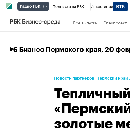
Подписка на РБК
Инвестиции
Телеканал
РБК Вино
Спорт
Школ
Все выпуски
Спецпроект
Визионеры
Национальные проекты
Исследования
Кредитные рейтинги
#6 Бизнес Пермского края
, 20 фе
Спецпроекты
Проверка контрагентов
Рынок наличной валюты
Новости партнеров
⁠,
Пермский край
Тепличный
«Пермский
золотые м