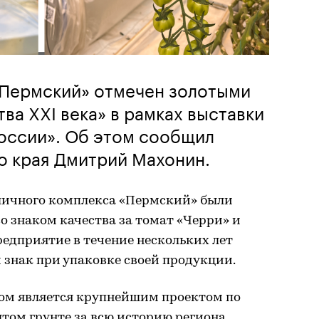
«Пермский» отмечен золотыми
ва XXI века» в рамках выставки
оссии». Об этом сообщил
о края Дмитрий Махонин.
личного комплекса «Пермский» были
о знаком качества за томат «Черри» и
едприятие в течение нескольких лет
 знак при упаковке своей продукции.
ом является крупнейшим проектом по
том грунте за всю историю региона.