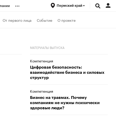
...
Пермский край
пании
ренды
От первого лица
Событие
О проекте
луб
МАТЕРИАЛЫ ВЫПУСКА
ансы
Компетенция
Цифровая безопасность:
взаимодействие бизнеса и силовых
структур
Компетенция
Бизнес на травмах. Почему
компаниям не нужны психически
здоровые люди?