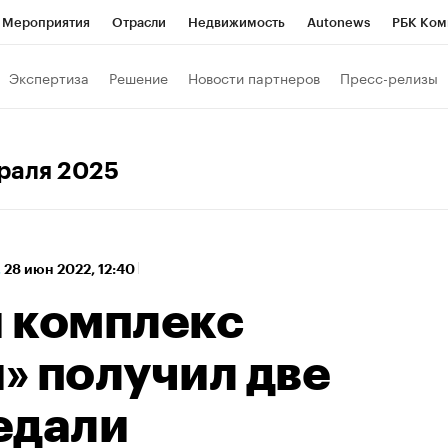
Мероприятия
Отрасли
Недвижимость
Autonews
РБК Ком
а управления РБК
РБК Образование
РБК Курсы
РБК Life
Т
Экспертиза
Решение
Новости партнеров
Пресс-релизы
Город
Стиль
Крипто
РБК Бизнес-среда
Дискуссионный к
Франшизы
Газета
Спецпроекты СПб
Конференции СПб
враля 2025
Политика
Экономика
Бизнес
Технологии и медиа
Фин
,
28 июн 2022, 12:40
 комплекс
» получил две
едали