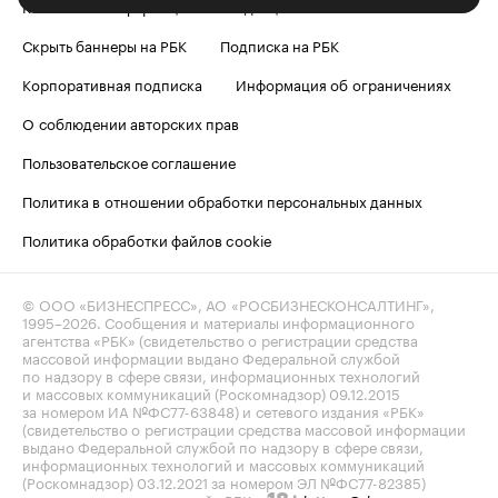
Контактная информация
Редакция
Скрыть баннеры на РБК
Подписка на РБК
Корпоративная подписка
Информация об ограничениях
О соблюдении авторских прав
Пользовательское соглашение
Политика в отношении обработки персональных данных
Политика обработки файлов cookie
© ООО «БИЗНЕСПРЕСС», АО «РОСБИЗНЕСКОНСАЛТИНГ»,
1995–2026
. Сообщения и материалы информационного
агентства «РБК» (свидетельство о регистрации средства
массовой информации выдано Федеральной службой
по надзору в сфере связи, информационных технологий
и массовых коммуникаций (Роскомнадзор) 09.12.2015
за номером ИА №ФС77-63848) и сетевого издания «РБК»
(свидетельство о регистрации средства массовой информации
выдано Федеральной службой по надзору в сфере связи,
информационных технологий и массовых коммуникаций
(Роскомнадзор) 03.12.2021 за номером ЭЛ №ФС77-82385)