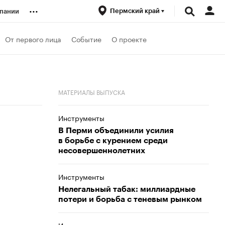
...
Пермский край
пании
ренды
От первого лица
Событие
О проекте
луб
МАТЕРИАЛЫ ВЫПУСКА
ансы
Инструменты
В Перми объединили усилия
в борьбе с курением среди
несовершеннолетних
Инструменты
Нелегальный табак: миллиардные
потери и борьба с теневым рынком