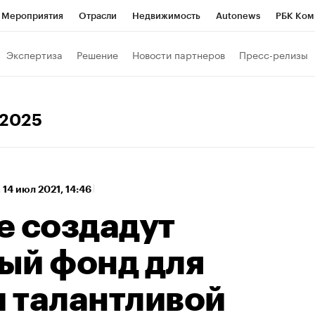
Мероприятия
Отрасли
Недвижимость
Autonews
РБК Ком
а управления РБК
РБК Образование
РБК Курсы
РБК Life
Т
Экспертиза
Решение
Новости партнеров
Пресс-релизы
Город
Стиль
Крипто
РБК Бизнес-среда
Дискуссионный к
Франшизы
Газета
Спецпроекты СПб
Конференции СПб
я 2025
Политика
Экономика
Бизнес
Технологии и медиа
Фин
,
14 июл 2021, 14:46
е создадут
ый фонд для
 талантливой