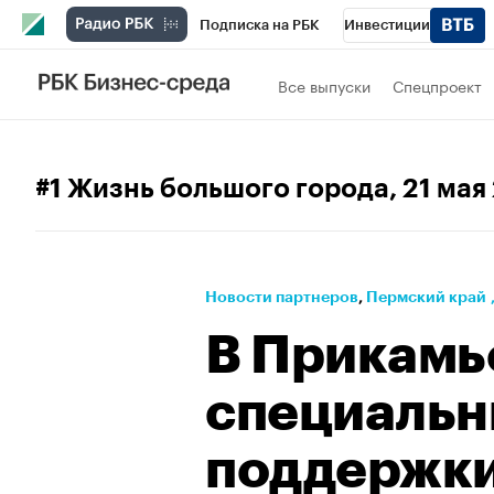
Подписка на РБК
Инвестиции
Телеканал
РБК Вино
Спорт
Школ
Все выпуски
Спецпроект
Визионеры
Национальные проекты
Исследования
Кредитные рейтинги
#1 Жизнь большого города
, 21 ма
Спецпроекты
Проверка контрагентов
Рынок наличной валюты
Новости партнеров
⁠,
Пермский край
В Прикамь
специальн
поддержки