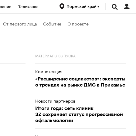
Пермский край
пании
Телеканал
ионеры
От первого лица
Событие
О проекте
вания
Проверка контрагентов
МАТЕРИАЛЫ ВЫПУСКА
Компетенция
«Расширение соцпакетов»: эксперты
о трендах на рынке ДМС в Прикамье
Новости партнеров
Итоги года: сеть клиник
3Z сохраняет статус прогрессивной
офтальмологии