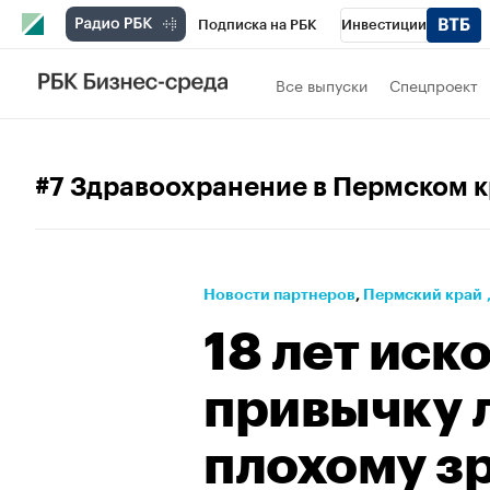
Подписка на РБК
Инвестиции
РБК Вино
Спорт
Школа управления
Все выпуски
Спецпроект
Национальные проекты
Город
Стил
Кредитные рейтинги
Франшизы
Га
#7 Здравоохранение в Пермском 
Политика
Экономика
Бизнес
Те
Новости партнеров
⁠,
Пермский край
18 лет иск
привычку 
плохому з