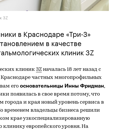
к 3Z
иники в Краснодаре «Три-З»
становлением в качестве
альмологических клиник 3Z
ческих клиник
3Z
началась 18 лет назад с
в Краснодаре частных многопрофильных
основательницы Инны Фридман
овам его
,
ки появилась в свое время потому, что
 города и края новый уровень сервиса в
о временем владельцы бизнеса решили
ском крае узкоспециализированную
 клинику европейского уровня. На