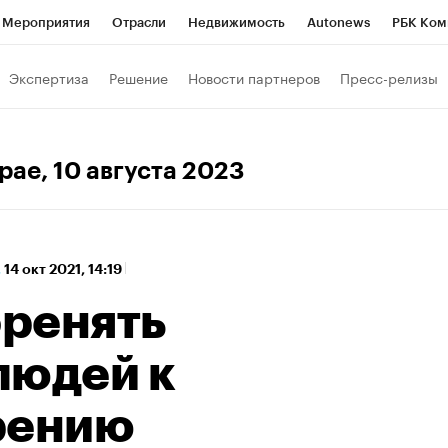
Мероприятия
Отрасли
Недвижимость
Autonews
РБК Ком
 РБК
РБК Образование
РБК Курсы
РБК Life
Тренды
Виз
Экспертиза
Решение
Новости партнеров
Пресс-релизы
ь
Крипто
РБК Бизнес-среда
Дискуссионный клуб
Исследо
зета
Спецпроекты СПб
Конференции СПб
Спецпроекты
крае
, 10 августа 2023
хнологии и медиа
Финансы
Рынок наличной валюты
,
14 окт 2021, 14:19
оренять
людей к
рению