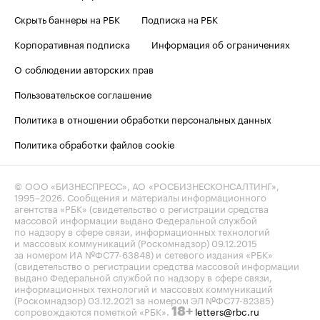
Скрыть баннеры на РБК
Подписка на РБК
Корпоративная подписка
Информация об ограничениях
О соблюдении авторских прав
Пользовательское соглашение
Политика в отношении обработки персональных данных
Политика обработки файлов cookie
© ООО «БИЗНЕСПРЕСС», АО «РОСБИЗНЕСКОНСАЛТИНГ»,
1995–2026
. Сообщения и материалы информационного
агентства «РБК» (свидетельство о регистрации средства
массовой информации выдано Федеральной службой
по надзору в сфере связи, информационных технологий
и массовых коммуникаций (Роскомнадзор) 09.12.2015
за номером ИА №ФС77-63848) и сетевого издания «РБК»
(свидетельство о регистрации средства массовой информации
выдано Федеральной службой по надзору в сфере связи,
информационных технологий и массовых коммуникаций
(Роскомнадзор) 03.12.2021 за номером ЭЛ №ФС77-82385)
сопровождаются пометкой «РБК».
letters@rbc.ru
18+