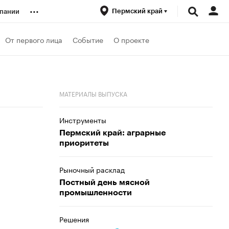
...
Пермский край
пании
ренды
От первого лица
Событие
О проекте
луб
МАТЕРИАЛЫ ВЫПУСКА
ансы
Инструменты
Пермский край: аграрные
приоритеты
Рыночный расклад
Постный день мясной
промышленности
Решения