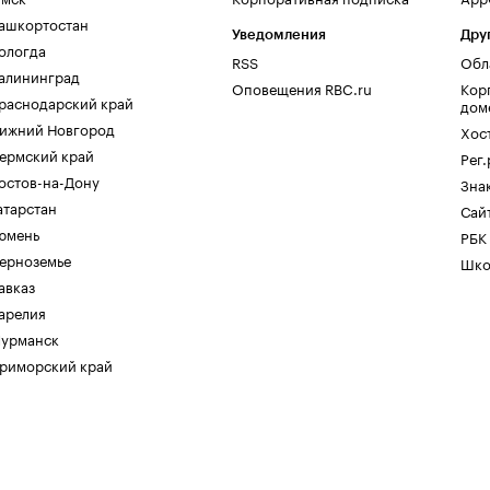
ашкортостан
Уведомления
Дру
ологда
RSS
Обл
алининград
Оповещения RBC.ru
Кор
раснодарский край
дом
ижний Новгород
Хос
ермский край
Рег
остов-на-Дону
Зна
атарстан
Сайт
юмень
РБК
ерноземье
Шко
авказ
арелия
урманск
риморский край