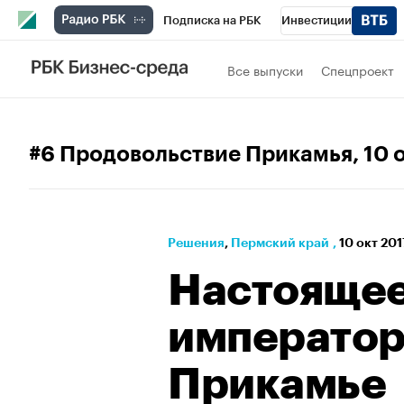
Подписка на РБК
Инвестиции
Телеканал
РБК Вино
Спорт
Школ
Все выпуски
Спецпроект
Визионеры
Национальные проекты
Исследования
Кредитные рейтинги
#6 Продовольствие Прикамья
, 10
Спецпроекты
Проверка контрагентов
Рынок наличной валюты
Решения
⁠,
Пермский край
,
10 окт 201
Настоящее
император
Прикамье