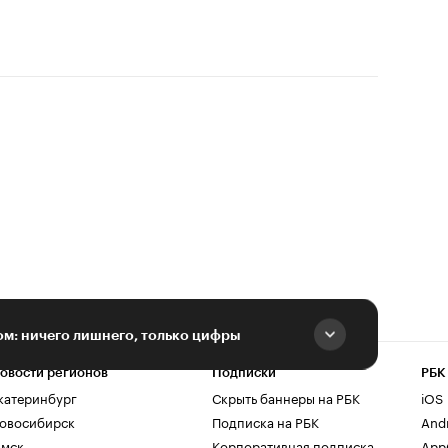
м: ничего лишнего, только цифры
овости регионов
Подписки
РБК
катеринбург
Скрыть баннеры на РБК
iOS
овосибирск
Подписка на РБК
And
мск
Корпоративная подписка
AppG