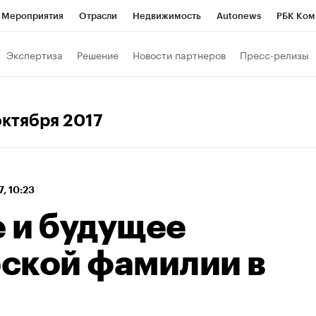
Мероприятия
Отрасли
Недвижимость
Autonews
РБК Ком
а управления РБК
РБК Образование
РБК Курсы
РБК Life
Т
Экспертиза
Решение
Новости партнеров
Пресс-релизы
Город
Стиль
Крипто
РБК Бизнес-среда
Дискуссионный к
Франшизы
Газета
Спецпроекты СПб
Конференции СПб
 октября 2017
Политика
Экономика
Бизнес
Технологии и медиа
Фин
7, 10:23
 и будущее
ской фамилии в