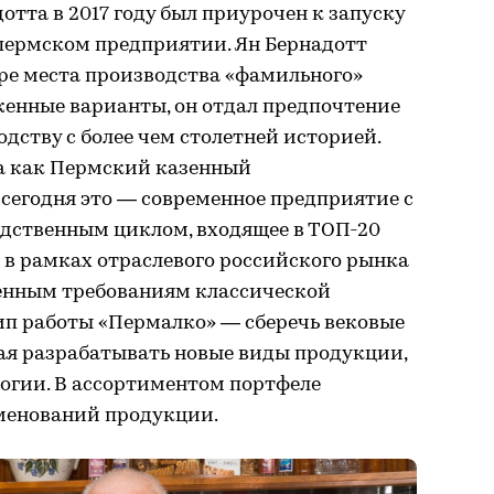
отта в 2017 году был приурочен к запуску
пермском предприятии. Ян Бернадотт
ре места производства «фамильного»
женные варианты, он отдал предпочтение
дству с более чем столетней историей.
да как Пермский казенный
сегодня это — современное предприятие с
дственным циклом, входящее в ТОП-20
в рамках отраслевого российского рынка
енным требованиям классической
ип работы «Пермалко» — сберечь вековые
ая разрабатывать новые виды продукции,
огии. В ассортиментом портфеле
менований продукции.