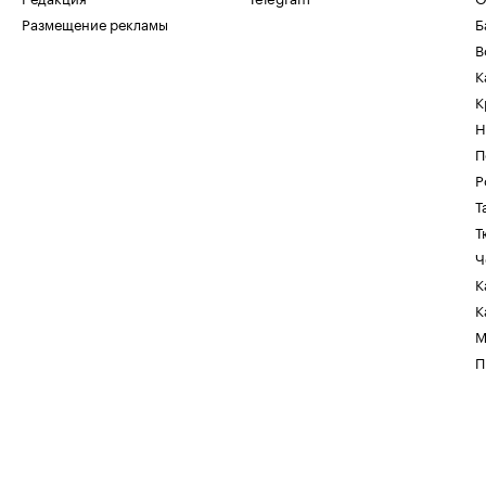
Размещение рекламы
Б
В
К
К
Н
П
Р
Т
Т
Ч
К
К
М
П