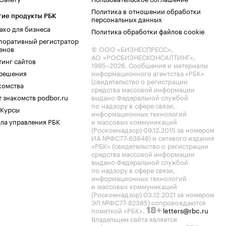
Политика в отношении обработки
гие продукты РБК
персональных данных
ако для бизнеса
Политика обработки файлов cookie
поративный регистратор
енов
© ООО «БИЗНЕСПРЕСС»,
АО «РОСБИЗНЕСКОНСАЛТИНГ»,
тинг сайтов
1995–2026
. Сообщения и материалы
.решения
информационного агентства «РБК»
(свидетельство о регистрации
комства
средства массовой информации
 знакомств podbor.ru
выдано Федеральной службой
по надзору в сфере связи,
 Курсы
информационных технологий
ла управления РБК
и массовых коммуникаций
(Роскомнадзор) 09.12.2015 за номером
ИА №ФС77-63848) и сетевого издания
«РБК» (свидетельство о регистрации
средства массовой информации
выдано Федеральной службой
по надзору в сфере связи,
информационных технологий
и массовых коммуникаций
(Роскомнадзор) 03.12.2021 за номером
ЭЛ №ФС77-82385) сопровождаются
пометкой «РБК».
letters@rbc.ru
18+
Владельцем сайта является