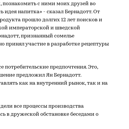
и, познакомить с ними моих друзей во
ь идея напитка» - сказал Бернадотт. От
родукта прошло долгих 12 лет поисков и
кой императорской и шведской
рнадотт, признанный сомелье
о принял участие в разработке рецептуры
е потребительские предпочтения. Это,
решение предложил Ян Бернадотт.
влять как на внутренний рынок, так и на
идели все процессы производства
сь в дружеской обстановке беседами о