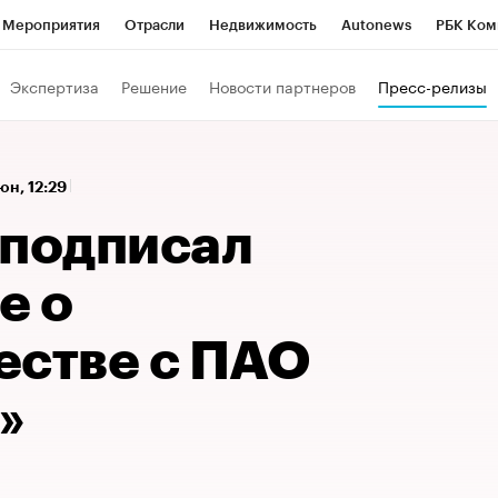
Мероприятия
Отрасли
Недвижимость
Autonews
РБК Ком
а управления РБК
РБК Образование
РБК Курсы
РБК Life
Т
Экспертиза
Решение
Новости партнеров
Пресс-релизы
Город
Стиль
Крипто
РБК Бизнес-среда
Дискуссионный к
Франшизы
Газета
Спецпроекты СПб
Конференции СПб
юн, 12:29
Политика
Экономика
Бизнес
Технологии и медиа
Фин
 подписал
е о
естве с ПАО
»