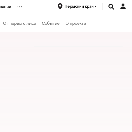
...
Пермский край
пании
ренды
От первого лица
Событие
О проекте
луб
ансы