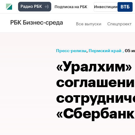
Подписка на РБК
Инвестиции
Телеканал
РБК Вино
Спорт
Школ
Все выпуски
Спецпроект
Визионеры
Национальные проекты
Исследования
Кредитные рейтинги
Пресс-релизы
⁠,
Пермский край
,
05 и
Спецпроекты
Проверка контрагентов
«Уралхим»
Рынок наличной валюты
соглашени
сотруднич
«Сбербанк