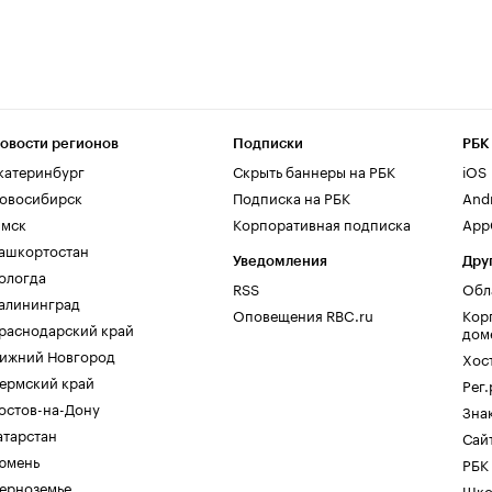
овости регионов
Подписки
РБК
катеринбург
Скрыть баннеры на РБК
iOS
овосибирск
Подписка на РБК
And
мск
Корпоративная подписка
AppG
ашкортостан
Уведомления
Дру
ологда
RSS
Обл
алининград
Оповещения RBC.ru
Кор
раснодарский край
дом
ижний Новгород
Хос
ермский край
Рег
остов-на-Дону
Зна
атарстан
Сайт
юмень
РБК
ерноземье
Шко