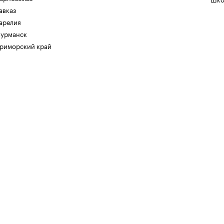
авказ
арелия
урманск
риморский край