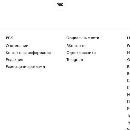
РБК
Социальные сети
Н
О компании
ВКонтакте
Е
Контактная информация
Одноклассники
Н
Редакция
Telegram
О
Размещение рекламы
Б
В
К
К
Н
П
Р
Т
Т
Ч