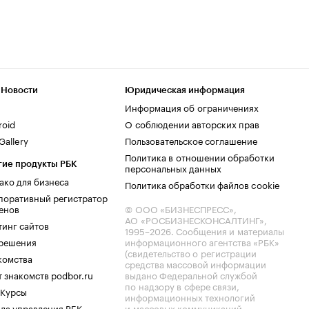
 Новости
Юридическая информация
Информация об ограничениях
roid
О соблюдении авторских прав
allery
Пользовательское соглашение
Политика в отношении обработки
гие продукты РБК
персональных данных
ако для бизнеса
Политика обработки файлов cookie
поративный регистратор
енов
© ООО «БИЗНЕСПРЕСС»,
АО «РОСБИЗНЕСКОНСАЛТИНГ»,
тинг сайтов
1995–2026
. Сообщения и материалы
.решения
информационного агентства «РБК»
(свидетельство о регистрации
комства
средства массовой информации
 знакомств podbor.ru
выдано Федеральной службой
по надзору в сфере связи,
 Курсы
информационных технологий
ла управления РБК
и массовых коммуникаций