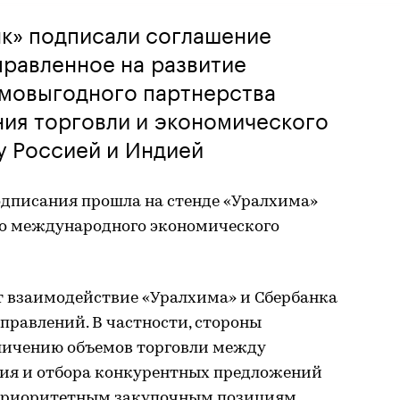
нк» подписали соглашение
правленное на развитие
имовыгодного партнерства
ния торговли и экономического
у Россией и Индией
дписания прошла на стенде «Уралхима»
го международного экономического
 взаимодействие «Уралхима» и Сбербанка
правлений. В частности, стороны
личению объемов торговли между
ния и отбора конкурентных предложений
приоритетным закупочным позициям.