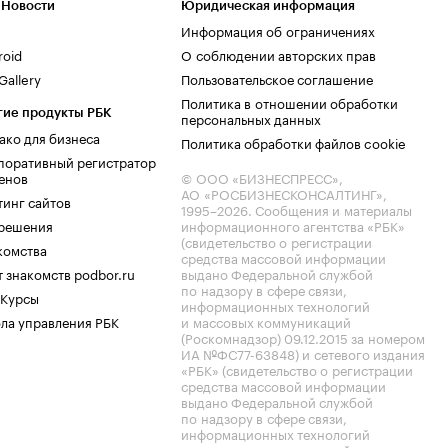
 Новости
Юридическая информация
Информация об ограничениях
roid
О соблюдении авторских прав
allery
Пользовательское соглашение
Политика в отношении обработки
гие продукты РБК
персональных данных
ако для бизнеса
Политика обработки файлов cookie
поративный регистратор
енов
© ООО «БИЗНЕСПРЕСС»,
АО «РОСБИЗНЕСКОНСАЛТИНГ»,
тинг сайтов
1995–2026
. Сообщения и материалы
.решения
информационного агентства «РБК»
(свидетельство о регистрации
комства
средства массовой информации
 знакомств podbor.ru
выдано Федеральной службой
по надзору в сфере связи,
 Курсы
информационных технологий
ла управления РБК
и массовых коммуникаций
(Роскомнадзор) 09.12.2015 за номером
ИА №ФС77-63848) и сетевого издания
«РБК» (свидетельство о регистрации
средства массовой информации
выдано Федеральной службой
по надзору в сфере связи,
информационных технологий