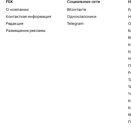
РБК
Социальные сети
Н
О компании
ВКонтакте
Е
Контактная информация
Одноклассники
Н
Редакция
Telegram
О
Размещение рекламы
Б
В
К
К
Н
П
Р
Т
Т
Ч
К
К
М
П