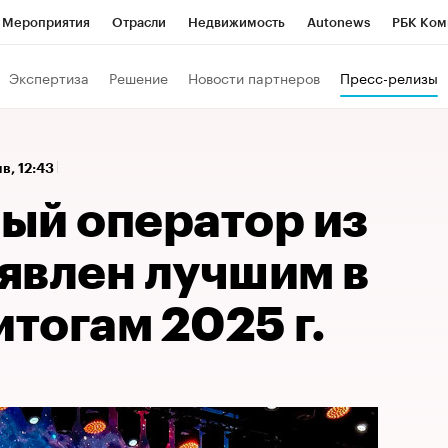
Мероприятия
Отрасли
Недвижимость
Autonews
РБК Ком
а управления РБК
РБК Образование
РБК Курсы
РБК Life
Т
Экспертиза
Решение
Новости партнеров
Пресс-релизы
Город
Стиль
Крипто
РБК Бизнес-среда
Дискуссионный к
Франшизы
Газета
Спецпроекты СПб
Конференции СПб
нв, 12:43
Политика
Экономика
Бизнес
Технологии и медиа
Фин
ый оператор из
явлен лучшим в
итогам 2025 г.