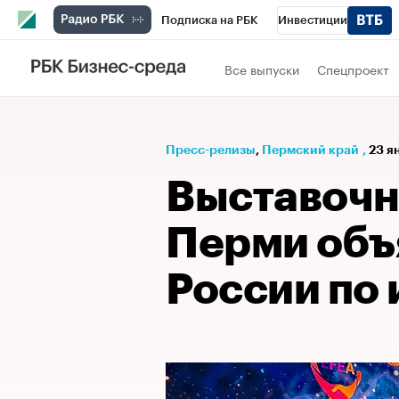
Подписка на РБК
Инвестиции
Телеканал
РБК Вино
Спорт
Школ
Все выпуски
Спецпроект
Визионеры
Национальные проекты
Исследования
Кредитные рейтинги
Пресс-релизы
⁠,
Пермский край
,
23 я
Спецпроекты
Проверка контрагентов
Выставочн
Рынок наличной валюты
Перми объ
России по 