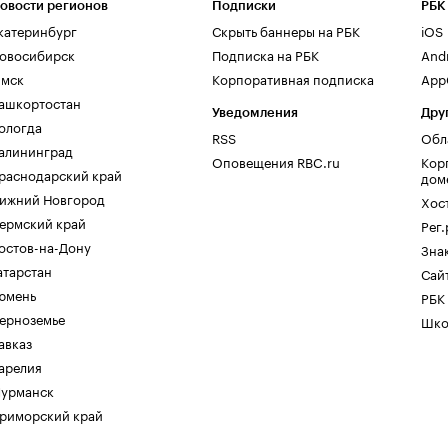
овости регионов
Подписки
РБК
катеринбург
Скрыть баннеры на РБК
iOS
овосибирск
Подписка на РБК
And
мск
Корпоративная подписка
AppG
ашкортостан
Уведомления
Дру
ологда
RSS
Обл
алининград
Оповещения RBC.ru
Кор
раснодарский край
дом
ижний Новгород
Хос
ермский край
Рег
остов-на-Дону
Зна
атарстан
Сайт
юмень
РБК
ерноземье
Шко
авказ
арелия
урманск
риморский край