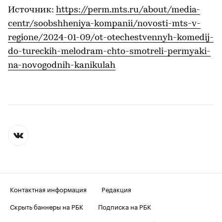
Источник:
https://perm.mts.ru/about/media-
centr/soobshheniya-kompanii/novosti-mts-v-
regione/2024-01-09/ot-otechestvennyh-komedij-
do-tureckih-melodram-chto-smotreli-permyaki-
na-novogodnih-kanikulah
Контактная информация
Редакция
Скрыть баннеры на РБК
Подписка на РБК