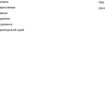
юмень
РБК
ерноземье
Шко
авказ
арелия
урманск
риморский край