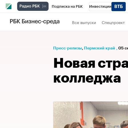
Подписка на РБК
Инвестиции
Телеканал
РБК Вино
Спорт
Школ
Все выпуски
Спецпроект
Визионеры
Национальные проекты
Исследования
Кредитные рейтинги
Пресс-релизы
⁠,
Пермский край
,
05 с
Спецпроекты
Проверка контрагентов
Новая стра
Рынок наличной валюты
колледжа