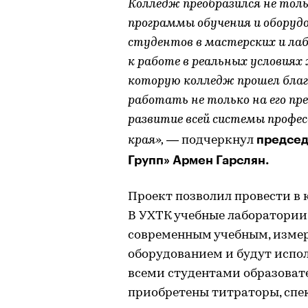
Колледж преобразился не тол
программы обучения и оборудо
студентов в мастерских и л
к работе в реальных условиях 
которую колледж прошел благ
работать не только на его пр
развитие всей системы профес
председ
края»,
— подчеркнул
Групп» Армен Гарслян.
Проект позволил провести в 
В УХТК учебные лаборатории
современным учебным, изме
оборудованием и будут испо
всеми студентами образовате
приобретены титраторы, спе