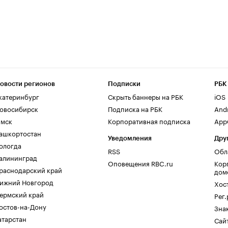
овости регионов
Подписки
РБК
катеринбург
Скрыть баннеры на РБК
iOS
овосибирск
Подписка на РБК
And
мск
Корпоративная подписка
AppG
ашкортостан
Уведомления
Дру
ологда
RSS
Обл
алининград
Оповещения RBC.ru
Кор
раснодарский край
дом
ижний Новгород
Хос
ермский край
Рег
остов-на-Дону
Зна
атарстан
Сайт