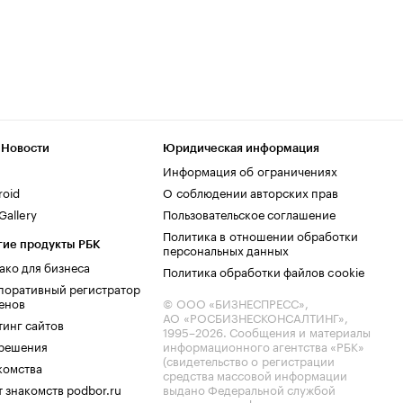
 Новости
Юридическая информация
Информация об ограничениях
roid
О соблюдении авторских прав
allery
Пользовательское соглашение
Политика в отношении обработки
гие продукты РБК
персональных данных
ако для бизнеса
Политика обработки файлов cookie
поративный регистратор
енов
© ООО «БИЗНЕСПРЕСС»,
АО «РОСБИЗНЕСКОНСАЛТИНГ»,
тинг сайтов
1995–2026
. Сообщения и материалы
.решения
информационного агентства «РБК»
(свидетельство о регистрации
комства
средства массовой информации
 знакомств podbor.ru
выдано Федеральной службой