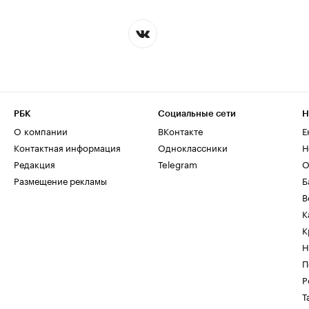
РБК
Социальные сети
Н
О компании
ВКонтакте
Е
Контактная информация
Одноклассники
Н
Редакция
Telegram
О
Размещение рекламы
Б
В
К
К
Н
П
Р
Т