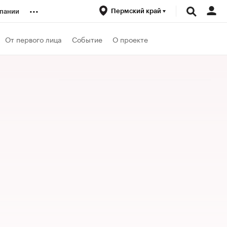
...
Пермский край
пании
ренды
От первого лица
Событие
О проекте
луб
ансы