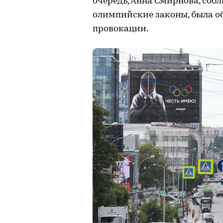
очередь, Анна Смирнова, соб
олимпийские законы, была о
провокации.