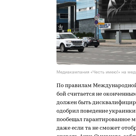
Медиакампания «Честь имею!» на мед
По правилам Международной
бой считается не оконченным
должен быть дисквалифициро
одобрил поведение украинки 
пообещал гарантированное м
даже если та не сможет отобр