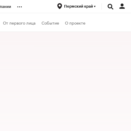
...
Пермский край
пании
ренды
От первого лица
Событие
О проекте
луб
ансы