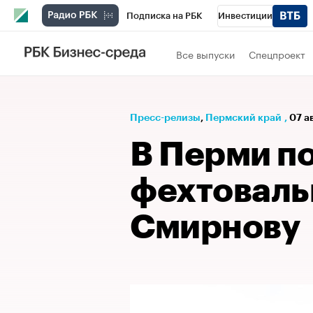
Подписка на РБК
Инвестиции
Телеканал
РБК Вино
Спорт
Школ
Все выпуски
Спецпроект
Визионеры
Национальные проекты
Исследования
Кредитные рейтинги
Пресс-релизы
⁠,
Пермский край
,
07 а
Спецпроекты
Проверка контрагентов
В Перми п
Рынок наличной валюты
фехтоваль
Смирнову