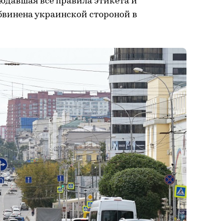
людавшая все правила этикета и
бвинена украинской стороной в