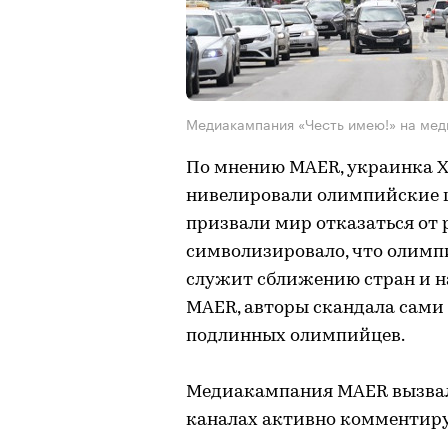
Медиакампания «Честь имею!» на меди
По мнению MAER, украинка Х
нивелировали олимпийские 
призвали мир отказаться от 
символизировало, что олимп
служит сближению стран и на
MAER, авторы скандала сами
подлинных олимпийцев.
Медиакампания MAER вызвала
каналах активно комментиру