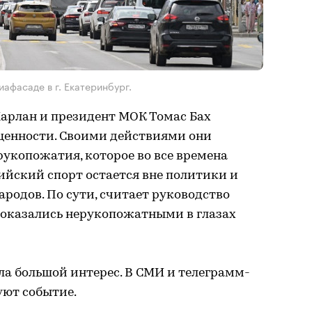
афасаде в г. Екатеринбург.
арлан и президент МОК Томас Бах
ценности. Своими действиями они
рукопожатия, которое во все времена
ийский спорт остается вне политики и
родов. По сути, считает руководство
 оказались нерукопожатными в глазах
 большой интерес. В СМИ и телеграмм-
ют событие.