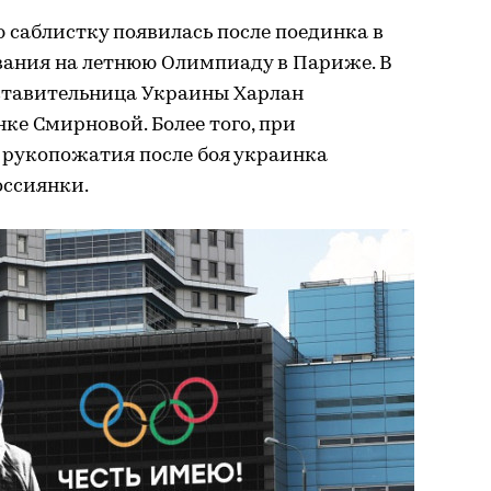
 саблистку появилась после поединка в
вания на летнюю Олимпиаду в Париже. В
ставительница Украины Харлан
ке Смирновой. Более того, при
рукопожатия после боя украинка
оссиянки.