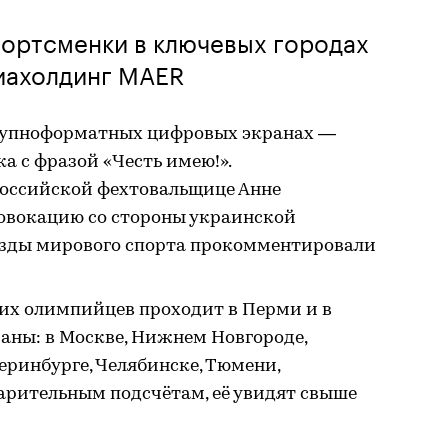
портсменки в ключевых городах
иахолдинг MAER
упноформатных цифровых экранах —
а с фразой «Честь имею!».
оссийской фехтовальщице Анне
овокацию со стороны украинской
ёзды мирового спорта прокомментировали
их олимпийцев проходит в Перми и в
аны: в Москве, Нижнем Новгороде,
теринбурге, Челябинске, Тюмени,
варительным подсчётам, её увидят свыше