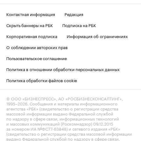
Контактная информация
Редакция
Скрыть баннеры на РБК
Подписка на РБК
Корпоративная подписка
Информация об ограничениях
О соблюдении авторских прав
Пользовательское соглашение
Политика в отношении обработки персональных данных
Политика обработки файлов cookie
© ООО «БИЗНЕСПРЕСС», АО «РОСБИЗНЕСКОНСАЛТИНГ»,
1995–2026
. Сообщения и материалы информационного
агентства «РБК» (свидетельство о регистрации средства
массовой информации выдано Федеральной службой
по надзору в сфере связи, информационных технологий
и массовых коммуникаций (Роскомнадзор) 09.12.2015
за номером ИА №ФС77-63848) и сетевого издания «РБК»
(свидетельство о регистрации средства массовой информации
выдано Федеральной службой по надзору в сфере связи,