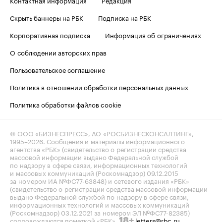
Скрыть баннеры на РБК
Подписка на РБК
Корпоративная подписка
Информация об ограничениях
О соблюдении авторских прав
Пользовательское соглашение
Политика в отношении обработки персональных данных
Политика обработки файлов cookie
© ООО «БИЗНЕСПРЕСС», АО «РОСБИЗНЕСКОНСАЛТИНГ»,
1995–2026
. Сообщения и материалы информационного
агентства «РБК» (свидетельство о регистрации средства
массовой информации выдано Федеральной службой
по надзору в сфере связи, информационных технологий
и массовых коммуникаций (Роскомнадзор) 09.12.2015
за номером ИА №ФС77-63848) и сетевого издания «РБК»
(свидетельство о регистрации средства массовой информации
выдано Федеральной службой по надзору в сфере связи,
информационных технологий и массовых коммуникаций
(Роскомнадзор) 03.12.2021 за номером ЭЛ №ФС77-82385)
сопровождаются пометкой «РБК».
letters@rbc.ru
18+