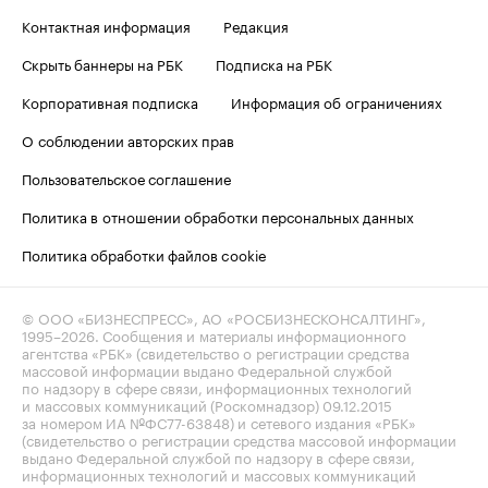
Контактная информация
Редакция
Скрыть баннеры на РБК
Подписка на РБК
Корпоративная подписка
Информация об ограничениях
О соблюдении авторских прав
Пользовательское соглашение
Политика в отношении обработки персональных данных
Политика обработки файлов cookie
© ООО «БИЗНЕСПРЕСС», АО «РОСБИЗНЕСКОНСАЛТИНГ»,
1995–2026
. Сообщения и материалы информационного
агентства «РБК» (свидетельство о регистрации средства
массовой информации выдано Федеральной службой
по надзору в сфере связи, информационных технологий
и массовых коммуникаций (Роскомнадзор) 09.12.2015
за номером ИА №ФС77-63848) и сетевого издания «РБК»
(свидетельство о регистрации средства массовой информации
выдано Федеральной службой по надзору в сфере связи,
информационных технологий и массовых коммуникаций