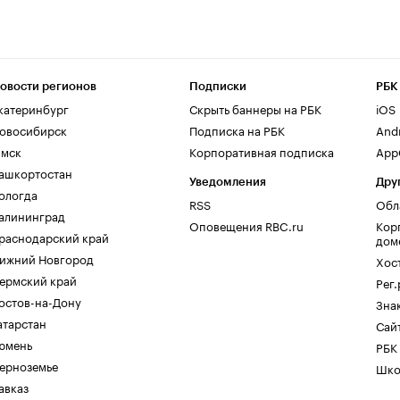
овости регионов
Подписки
РБК
катеринбург
Скрыть баннеры на РБК
iOS
овосибирск
Подписка на РБК
And
мск
Корпоративная подписка
AppG
ашкортостан
Уведомления
Дру
ологда
RSS
Обл
алининград
Оповещения RBC.ru
Кор
раснодарский край
дом
ижний Новгород
Хос
ермский край
Рег
остов-на-Дону
Зна
атарстан
Сайт
юмень
РБК
ерноземье
Шко
авказ