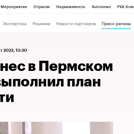
Мероприятия
Отрасли
Недвижимость
Autonews
РБК Ком
а управления РБК
РБК Образование
РБК Курсы
РБК Life
Т
Экспертиза
Решение
Новости партнеров
Пресс-релизы
Город
Стиль
Крипто
РБК Бизнес-среда
Дискуссионный к
Франшизы
Газета
Спецпроекты СПб
Конференции СПб
кт 2022, 13:30
Политика
Экономика
Бизнес
Технологии и медиа
Фин
нес в Пермском
выполнил план
ти