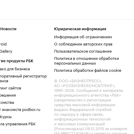
 Новости
Юридическая информация
Информация об ограничениях
roid
О соблюдении авторских прав
allery
Пользовательское соглашение
Политика в отношении обработки
гие продукты РБК
персональных данных
ако для бизнеса
Политика обработки файлов cookie
поративный регистратор
енов
© ООО «БИЗНЕСПРЕСС»,
АО «РОСБИЗНЕСКОНСАЛТИНГ»,
тинг сайтов
1995–2026
. Сообщения и материалы
.решения
информационного агентства «РБК»
(свидетельство о регистрации
комства
средства массовой информации
 знакомств podbor.ru
выдано Федеральной службой
по надзору в сфере связи,
 Курсы
информационных технологий
ла управления РБК
и массовых коммуникаций
(Роскомнадзор) 09.12.2015 за номером
ИА №ФС77-63848) и сетевого издания