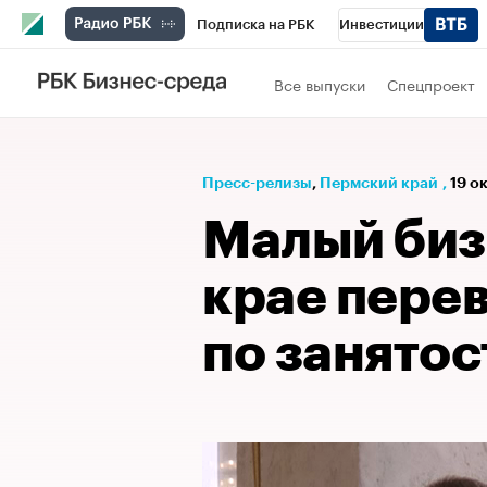
Подписка на РБК
Инвестиции
Телеканал
РБК Вино
Спорт
Школ
Все выпуски
Спецпроект
Визионеры
Национальные проекты
Исследования
Кредитные рейтинги
Пресс-релизы
⁠,
Пермский край
,
19 о
Спецпроекты
Проверка контрагентов
Малый биз
Рынок наличной валюты
крае пере
по занятос