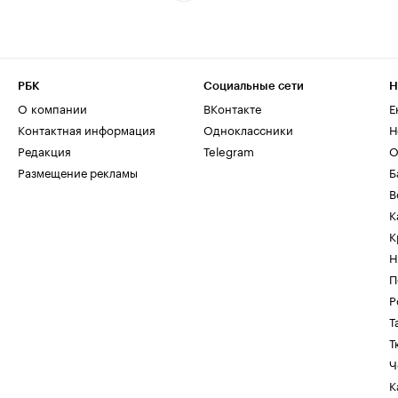
РБК
Социальные сети
Н
О компании
ВКонтакте
Е
Контактная информация
Одноклассники
Н
Редакция
Telegram
О
Размещение рекламы
Б
В
К
К
Н
П
Р
Т
Т
Ч
К