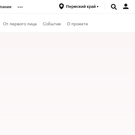
...
Пермский край
пании
ренды
От первого лица
Событие
О проекте
луб
ансы