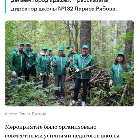
делаем город краше», – рассказала
директор школы №132 Лариса Рябова.
Фото: Ольга Багина
Мероприятие было организовано
совместными усилиями педагогов школы