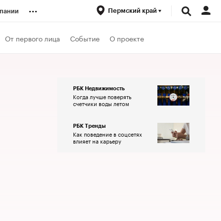
...
Пермский край
пании
ренды
От первого лица
Событие
О проекте
луб
РБК Недвижимость
Когда лучше поверять
ансы
счетчики воды летом
РБК Тренды
Как поведение в соцсетях
влияет на карьеру