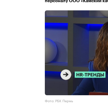
персоналу ООО «Камский ка
Фото: РБК Пермь