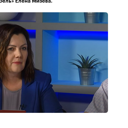
бель» Елена Мизёва.