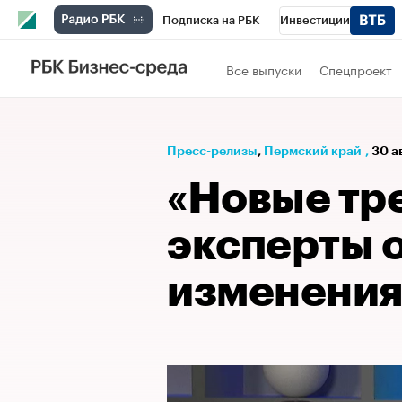
Подписка на РБК
Инвестиции
Телеканал
РБК Вино
Спорт
Школ
Все выпуски
Спецпроект
Визионеры
Национальные проекты
Исследования
Кредитные рейтинги
Пресс-релизы
⁠,
Пермский край
,
30 а
Спецпроекты
Проверка контрагентов
«Новые тр
Рынок наличной валюты
эксперты 
изменения