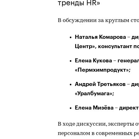
тренды HR»
В обсуждении за круглым ст
Наталья Комарова – д
Центр», консультант 
Елена Кукова – генер
«Пермхимпродукт»;
Андрей Третьяков – д
«Уралбумага»;
Елена Мизёва – дирек
В ходе дискуссии, эксперты 
персоналом в современных р