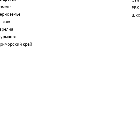
юмень
РБК
ерноземье
Шко
авказ
арелия
урманск
риморский край