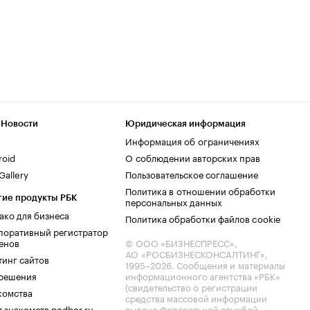
 Новости
Юридическая информация
Информация об ограничениях
roid
О соблюдении авторских прав
allery
Пользовательское соглашение
Политика в отношении обработки
гие продукты РБК
персональных данных
ако для бизнеса
Политика обработки файлов cookie
поративный регистратор
енов
© ООО «БИЗНЕСПРЕСС»,
АО «РОСБИЗНЕСКОНСАЛТИНГ»,
тинг сайтов
1995–2026
. Сообщения и материалы
.решения
информационного агентства «РБК»
(свидетельство о регистрации
комства
средства массовой информации
 знакомств podbor.ru
выдано Федеральной службой