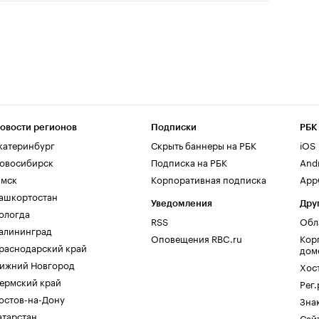
овости регионов
Подписки
РБК
катеринбург
Скрыть баннеры на РБК
iOS
овосибирск
Подписка на РБК
And
мск
Корпоративная подписка
AppG
ашкортостан
Уведомления
Дру
ологда
RSS
Обл
алининград
Оповещения RBC.ru
Кор
раснодарский край
дом
ижний Новгород
Хос
ермский край
Рег
остов-на-Дону
Зна
атарстан
Сайт