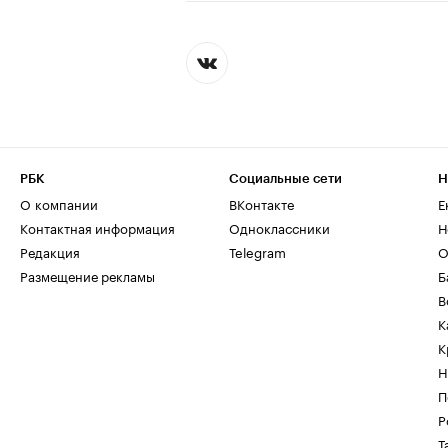
РБК
Социальные сети
Н
О компании
ВКонтакте
Е
Контактная информация
Одноклассники
Н
Редакция
Telegram
О
Размещение рекламы
Б
В
К
К
Н
П
Р
Т