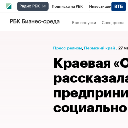
Подписка на РБК
Инвестиции
Телеканал
РБК Вино
Спорт
Школ
Все выпуски
Спецпроект
Визионеры
Национальные проекты
Исследования
Кредитные рейтинги
Пресс-релизы
⁠,
Пермский край
,
27 м
Спецпроекты
Проверка контрагентов
Краевая «
Рынок наличной валюты
рассказал
предприни
социально