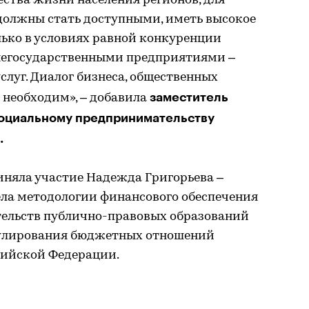
ства жизни населения регионов, для
 должны стать доступными, иметь высокое
лько в условиях равной конкуренции
негосударственными предприятиями –
луг. Диалог бизнеса, общественных
заместитель
 необходим», – добавила
социальному предпринимательству
.
иняла участие Надежда Григорьева –
ела методологии финансового обеспечения
ельств публично-правовых образований
гулирования бюджетных отношений
сийской Федерации.