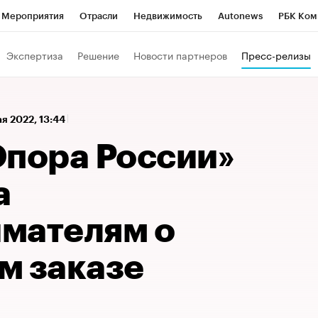
Мероприятия
Отрасли
Недвижимость
Autonews
РБК Ком
а управления РБК
РБК Образование
РБК Курсы
РБК Life
Т
Экспертиза
Решение
Новости партнеров
Пресс-релизы
Город
Стиль
Крипто
РБК Бизнес-среда
Дискуссионный к
Франшизы
Газета
Спецпроекты СПб
Конференции СПб
ая 2022, 13:44
Политика
Экономика
Бизнес
Технологии и медиа
Фин
Опора России»
а
мателям о
м заказе