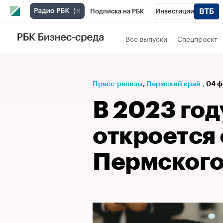
Подписка на РБК
Инвестиции
Телеканал
РБК Вино
Спорт
Школ
Все выпуски
Спецпроект
Визионеры
Национальные проекты
Исследования
Кредитные рейтинги
Пресс-релизы
⁠,
Пермский край
,
04 ф
Спецпроекты
Проверка контрагентов
В 2023 год
Рынок наличной валюты
откроется
Пермского