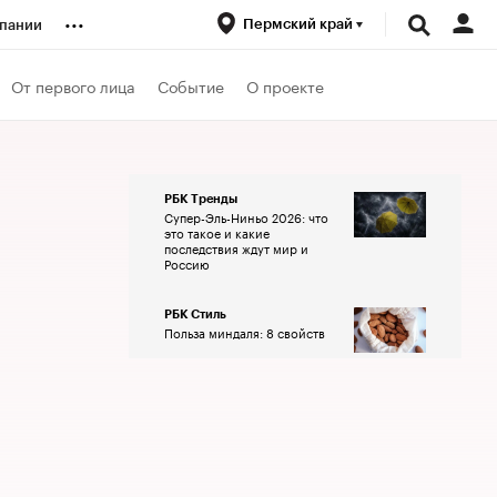
...
Пермский край
пании
ренды
От первого лица
Событие
О проекте
луб
РБК Тренды
Супер-Эль-Ниньо 2026: что
ансы
это такое и какие
последствия ждут мир и
Россию
РБК Стиль
Польза миндаля: 8 свойств