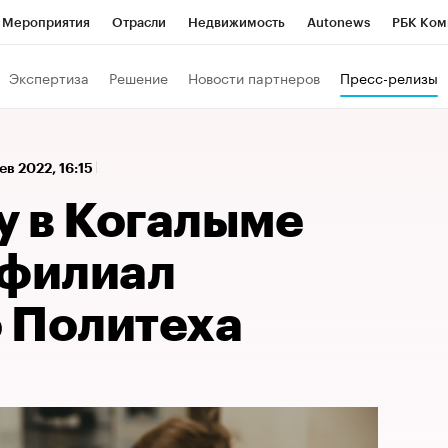
Мероприятия
Отрасли
Недвижимость
Autonews
РБК Ком
а управления РБК
РБК Образование
РБК Курсы
РБК Life
Т
Экспертиза
Решение
Новости партнеров
Пресс-релизы
Город
Стиль
Крипто
РБК Бизнес-среда
Дискуссионный к
Франшизы
Газета
Спецпроекты СПб
Конференции СПб
ев 2022, 16:15
Политика
Экономика
Бизнес
Технологии и медиа
Фин
у в Когалыме
 филиал
 Политеха