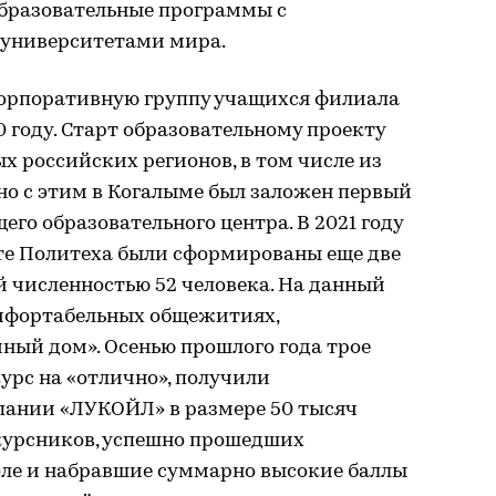
образовательные программы с
университетами мира.
орпоративную группу учащихся филиала
0 году. Старт образовательному проекту
х российских регионов, в том числе из
но с этим в Когалыме был заложен первый
го образовательного центра. В 2021 году
те Политеха были сформированы еще две
 численностью 52 человека. На данный
мфортабельных общежитиях,
ный дом». Осенью прошлого года трое
урс на «отлично», получили
ании «ЛУКОЙЛ» в размере 50 тысяч
окурсников, успешно прошедших
ле и набравшие суммарно высокие баллы