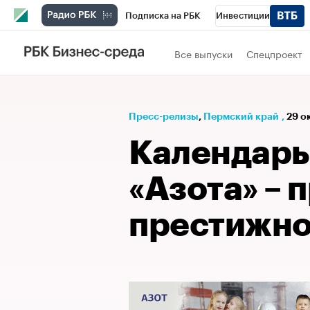
Подписка на РБК
Инвестиции
Телеканал
РБК Вино
Спорт
Школ
Все выпуски
Спецпроект
Визионеры
Национальные проекты
Исследования
Кредитные рейтинги
Пресс-релизы
⁠,
Пермский край
,
29 ок
Спецпроекты
Проверка контрагентов
Календарь
Рынок наличной валюты
«Азота» – 
престижно