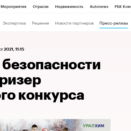
Мероприятия
Отрасли
Недвижимость
Autonews
РБК Ком
а управления РБК
РБК Образование
РБК Курсы
РБК Life
Т
Экспертиза
Решение
Новости партнеров
Пресс-релизы
Город
Стиль
Крипто
РБК Бизнес-среда
Дискуссионный к
Франшизы
Газета
Спецпроекты СПб
Конференции СПб
т 2021, 11:15
Политика
Экономика
Бизнес
Технологии и медиа
Фин
 безопасности
призер
го конкурса