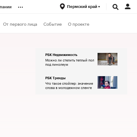
...
Пермский край
пании
ренды
От первого лица
Событие
О проекте
луб
РБК Недвижимость
Можно ли стелить теплый пол
ансы
под линолеум
РБК Тренды
Что такое спойлер: значение
слова в молодежном сленге