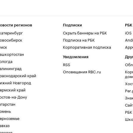
овости регионов
Подписки
РБК
катеринбург
Скрыть баннеры на РБК
iOS
овосибирск
Подписка на РБК
And
мск
Корпоративная подписка
AppG
ашкортостан
Уведомления
Дру
ологда
RSS
Обл
алининград
Оповещения RBC.ru
Кор
раснодарский край
дом
ижний Новгород
Хос
ермский край
Рег
остов-на-Дону
Зна
атарстан
Сайт
юмень
РБК
ерноземье
Шко
авказ
арелия