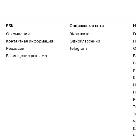
РБК
Социальные сети
Н
О компании
ВКонтакте
Е
Контактная информация
Одноклассники
Н
Редакция
Telegram
О
Размещение рекламы
Б
В
К
К
Н
П
Р
Т
Т
Ч
К
К