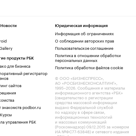
 Новости
Юридическая информация
Информация об ограничениях
roid
О соблюдении авторских прав
allery
Пользовательское соглашение
Политика в отношении обработки
гие продукты РБК
персональных данных
ако для бизнеса
Политика обработки файлов cookie
поративный регистратор
енов
© ООО «БИЗНЕСПРЕСС»,
АО «РОСБИЗНЕСКОНСАЛТИНГ»,
тинг сайтов
1995–2026
. Сообщения и материалы
.решения
информационного агентства «РБК»
(свидетельство о регистрации
комства
средства массовой информации
 знакомств podbor.ru
выдано Федеральной службой
по надзору в сфере связи,
 Курсы
информационных технологий
ла управления РБК
и массовых коммуникаций
(Роскомнадзор) 09.12.2015 за номером
ИА №ФС77-63848) и сетевого издания