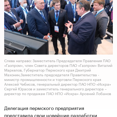
Слева направо: Заместитель Председателя Правления ПАО
«Газпром», член Совета директоров ПАО «Газпром» Виталий
Маркелов, Губернатор Пермского края Дмитрий
Махонин,Заместитель председателя Правительства -
министр промышленности и торговли Пермского края
Алексей Чибисов, генеральный директор ПАО НПО «Искра»
Сергей Юрасов и заместитель генерального директора –
директор по продажам ПАО НПО «Искра» Арсений Лобанов
Делегация пермского предприятия
представила свои новейшие разработки