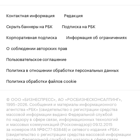
Контактная информация
Редакция
Скрыть баннеры на РБК
Подписка на РБК
Корпоративная подписка
Информация об ограничениях
О соблюдении авторских прав
Пользовательское соглашение
Политика в отношении обработки персональных данных
Политика обработки файлов cookie
© ООО «БИЗНЕСПРЕСС», АО «РОСБИЗНЕСКОНСАЛТИНГ»,
1995–2026
. Сообщения и материалы информационного
агентства «РБК» (свидетельство о регистрации средства
массовой информации выдано Федеральной службой
по надзору в сфере связи, информационных технологий
и массовых коммуникаций (Роскомнадзор) 09.12.2015
за номером ИА №ФС77-63848) и сетевого издания «РБК»
(свидетельство о регистрации средства массовой информации
выдано Федеральной службой по надзору в сфере связи,