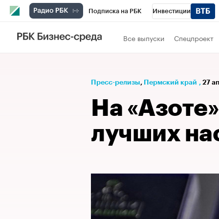
Подписка на РБК
Инвестиции
Телеканал
РБК Вино
Спорт
Школ
Все выпуски
Спецпроект
Визионеры
Национальные проекты
Исследования
Кредитные рейтинги
Пресс-релизы
⁠,
Пермский край
,
27 а
Спецпроекты
Проверка контрагентов
На «Азоте
Рынок наличной валюты
лучших на