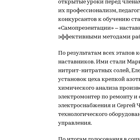
открытые уроки перед члена
их профессионализм, педаго
конкурсантов к обучению ста
«Самопрезентации» – настав
эффективными методами ра
По результатам всех этапов 
наставников. Ими стали Мар
нитрит-нитратных солей, Ел
установок цеха крепкой азот
химического анализа произв
электромонтер по ремонту и
электроснабжения и Сергей Ч
технологического оборудова
управления.
По итогам голосования в со