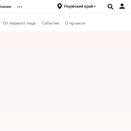
...
Пермский край
пании
ренды
От первого лица
Событие
О проекте
луб
ансы