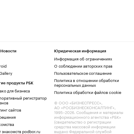
 Новости
Юридическая информация
Информация об ограничениях
roid
О соблюдении авторских прав
allery
Пользовательское соглашение
Политика в отношении обработки
гие продукты РБК
персональных данных
ако для бизнеса
Политика обработки файлов cookie
поративный регистратор
енов
© ООО «БИЗНЕСПРЕСС»,
АО «РОСБИЗНЕСКОНСАЛТИНГ»,
тинг сайтов
1995–2026
. Сообщения и материалы
.решения
информационного агентства «РБК»
(свидетельство о регистрации
комства
средства массовой информации
 знакомств podbor.ru
выдано Федеральной службой