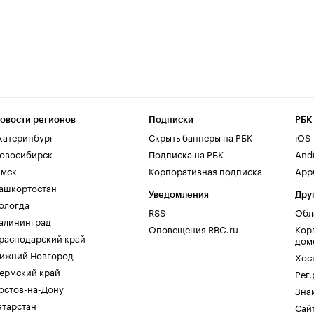
овости регионов
Подписки
РБК
катеринбург
Скрыть баннеры на РБК
iOS
овосибирск
Подписка на РБК
And
мск
Корпоративная подписка
AppG
ашкортостан
Уведомления
Дру
ологда
RSS
Обл
алининград
Оповещения RBC.ru
Кор
раснодарский край
дом
ижний Новгород
Хос
ермский край
Рег
остов-на-Дону
Зна
атарстан
Сайт