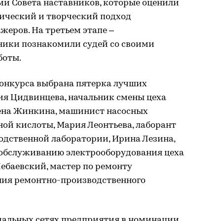
ми Совета наставников, которые оценили
гический и творческий подход
жеров. На третьем этапе –
ники познакомили судей со своими
боты.
конкурса выбрана пятерка лучших
ия Цидвинцева, начальник смены цеха
ена Жинкина, машинист насосных
ной кислоты, Мария Леонтьева, лаборант
одственной лаборатории, Ирина Лезина,
 обслуживанию электрооборудования цеха
ебаевский, мастер по ремонту
ния ремонтно-производственного
циальных сетях предприятия в номинации