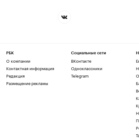
РБК
Социальные сети
Н
О компании
ВКонтакте
Е
Контактная информация
Одноклассники
Н
Редакция
Telegram
О
Размещение рекламы
Б
В
К
К
Н
П
Р
Т