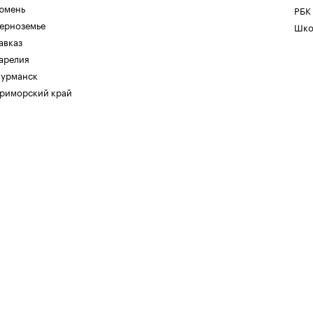
юмень
РБК
ерноземье
Шко
авказ
арелия
урманск
риморский край