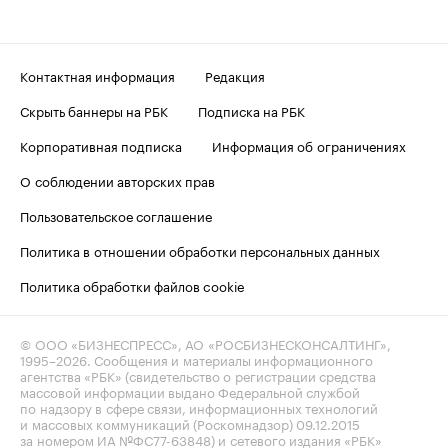
Контактная информация
Редакция
Скрыть баннеры на РБК
Подписка на РБК
Корпоративная подписка
Информация об ограничениях
О соблюдении авторских прав
Пользовательское соглашение
Политика в отношении обработки персональных данных
Политика обработки файлов cookie
© ООО «БИЗНЕСПРЕСС», АО «РОСБИЗНЕСКОНСАЛТИНГ»,
1995–2026
. Сообщения и материалы информационного
агентства «РБК» (свидетельство о регистрации средства
массовой информации выдано Федеральной службой
по надзору в сфере связи, информационных технологий
и массовых коммуникаций (Роскомнадзор) 09.12.2015
за номером ИА №ФС77-63848) и сетевого издания «РБК»