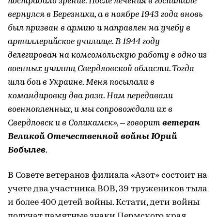
пострадало зрение. После лечения в госпитале
вернулся в Березники, а в ноябре 1943 года вновь
был призван в армию и направлен на учебу в
артиллерийское училище. В 1944 году
делегирован на комсомольскую работу в одно из
военных училищ Свердловской области. Тогда
шли бои в Украине. Меня посылали в
командировку два раза. Нам передавали
военнопленных, и мы сопровождали их в
Свердловск и в Соликамск», – говорит
ветеран
Великой Отечественной войны Юрий
Бобылев
.
В Совете ветеранов филиала «Азот» состоит на
учете два участника ВОВ, 39 тружеников тыла
и более 400 детей войны. Кстати, дети войны
получат памятные знаки Пермского края.