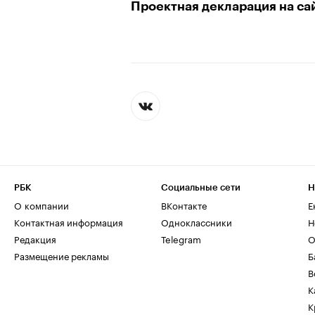
Проектная декларация на са
РБК
Социальные сети
Н
О компании
ВКонтакте
Е
Контактная информация
Одноклассники
Н
Редакция
Telegram
О
Размещение рекламы
Б
В
К
К