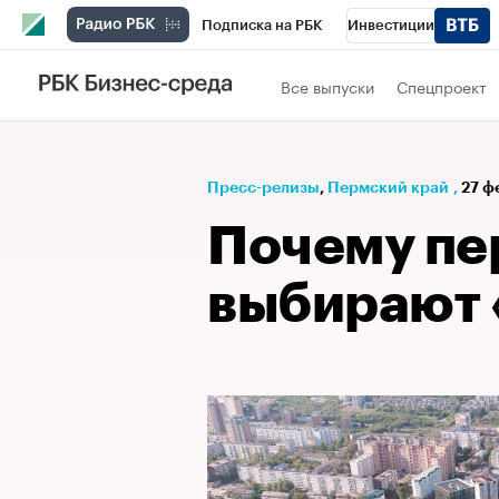
Подписка на РБК
Инвестиции
Телеканал
РБК Вино
Спорт
Школ
Все выпуски
Спецпроект
Визионеры
Национальные проекты
Исследования
Кредитные рейтинги
Пресс-релизы
⁠,
Пермский край
,
27 ф
Спецпроекты
Проверка контрагентов
Почему пе
Рынок наличной валюты
выбирают 