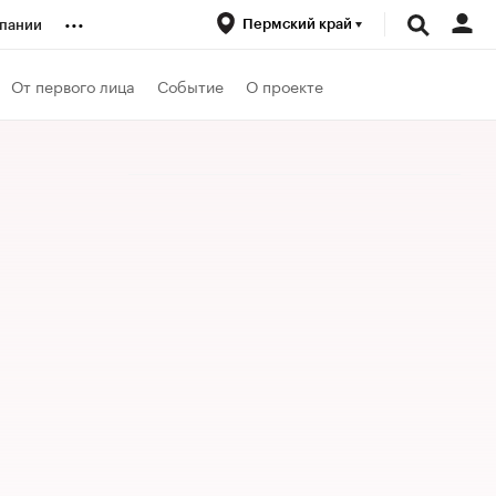
...
Пермский край
пании
ренды
От первого лица
Событие
О проекте
луб
ансы