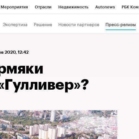
Мероприятия
Отрасли
Недвижимость
Autonews
РБК Ком
а управления РБК
РБК Образование
РБК Курсы
РБК Life
Т
Экспертиза
Решение
Новости партнеров
Пресс-релизы
Город
Стиль
Крипто
РБК Бизнес-среда
Дискуссионный к
Франшизы
Газета
Спецпроекты СПб
Конференции СПб
ев 2020, 12:42
Политика
Экономика
Бизнес
Технологии и медиа
Фин
рмяки
«Гулливер»?