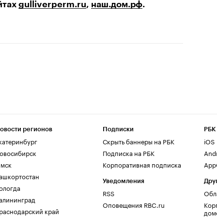
йтах
gulliverperm.ru
,
наш.дом.рф
.
овости регионов
Подписки
РБК
катеринбург
Скрыть баннеры на РБК
iOS
овосибирск
Подписка на РБК
And
мск
Корпоративная подписка
AppG
ашкортостан
Уведомления
Дру
ологда
RSS
Обл
алининград
Оповещения RBC.ru
Кор
раснодарский край
дом