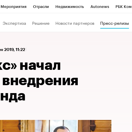
Мероприятия
Отрасли
Недвижимость
Autonews
РБК Ком
а управления РБК
РБК Образование
РБК Курсы
РБК Life
Т
Экспертиза
Решение
Новости партнеров
Пресс-релизы
Город
Стиль
Крипто
РБК Бизнес-среда
Дискуссионный к
Франшизы
Газета
Спецпроекты СПб
Конференции СПб
н 2019, 11:22
Политика
Экономика
Бизнес
Технологии и медиа
Фин
с» начал
 внедрения
енда