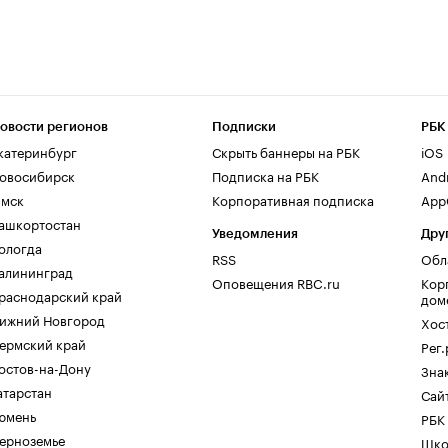
овости регионов
Подписки
РБК
катеринбург
Скрыть баннеры на РБК
iOS
овосибирск
Подписка на РБК
And
мск
Корпоративная подписка
AppG
ашкортостан
Уведомления
Дру
ологда
RSS
Обл
алининград
Оповещения RBC.ru
Кор
раснодарский край
дом
ижний Новгород
Хос
ермский край
Рег
остов-на-Дону
Зна
атарстан
Сайт
юмень
РБК
ерноземье
Шко