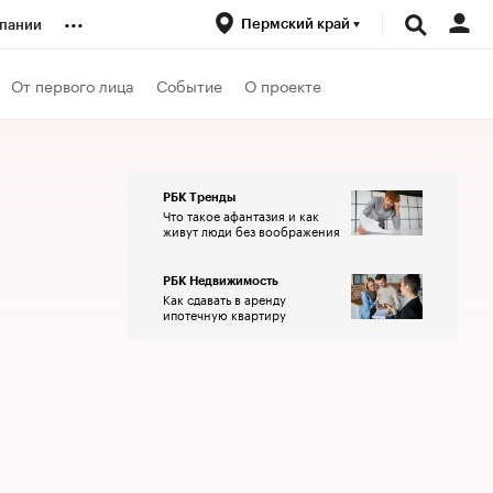
...
Пермский край
пании
ренды
От первого лица
Событие
О проекте
луб
РБК Тренды
Что такое афантазия и как
ансы
живут люди без воображения
РБК Недвижимость
Как сдавать в аренду
ипотечную квартиру