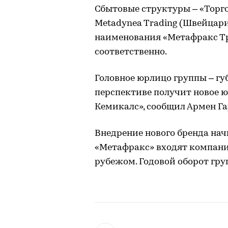
Сбытовые структуры – «Торго
Metadynea Trading (Швейцар
наименования «Метафракс Тре
соответственно.
Головное юрлицо группы – гу
перспективе получит новое 
Кемикалс», сообщил Армен Га
Внедрение нового бренда начн
«Метафракс» входят компании
рубежом. Годовой оборот гру