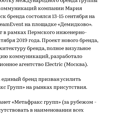
ботку международного бренда группы
а коммуникаций компании Мария
к бренда состоялся 13-15 сентября на
TeamEvent на площадке «Демидково».
т в рамках Пермского инженерно-
ября 2019 года. Проект нового бренда,
итектуру бренда, полное визульное
цию коммуникаций, разработало
ное агентство Electric (Москва).
 единый бренд призван усилить
с Групп» на рынках присутствия.
нет «Метафракс групп» (за рубежом -
исутствовать в наименовании всех