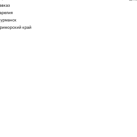
авказ
арелия
урманск
риморский край