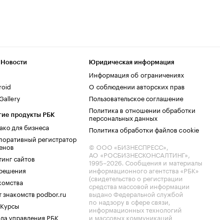
 Новости
Юридическая информация
Информация об ограничениях
roid
О соблюдении авторских прав
allery
Пользовательское соглашение
Политика в отношении обработки
гие продукты РБК
персональных данных
ако для бизнеса
Политика обработки файлов cookie
поративный регистратор
енов
© ООО «БИЗНЕСПРЕСС»,
АО «РОСБИЗНЕСКОНСАЛТИНГ»,
тинг сайтов
1995–2026
. Сообщения и материалы
.решения
информационного агентства «РБК»
(свидетельство о регистрации
комства
средства массовой информации
 знакомств podbor.ru
выдано Федеральной службой
по надзору в сфере связи,
 Курсы
информационных технологий
ла управления РБК
и массовых коммуникаций