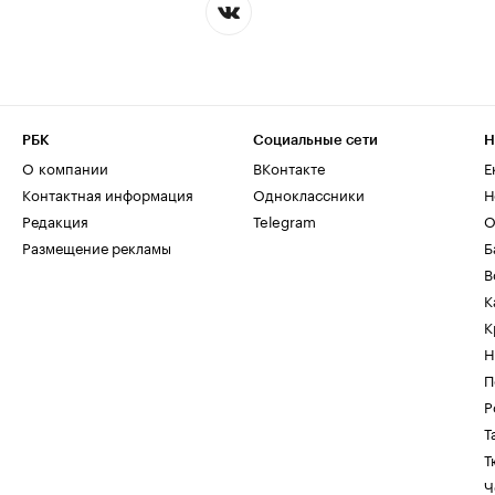
РБК
Социальные сети
Н
О компании
ВКонтакте
Е
Контактная информация
Одноклассники
Н
Редакция
Telegram
О
Размещение рекламы
Б
В
К
К
Н
П
Р
Т
Т
Ч