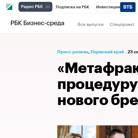
Подписка на РБК
Инвестиции
Телеканал
РБК Вино
Спорт
Школ
Все выпуски
Спецпроект
Визионеры
Национальные проекты
Исследования
Кредитные рейтинги
Пресс-релизы
⁠,
Пермский край
,
23 се
Спецпроекты
Проверка контрагентов
«Метафрак
Рынок наличной валюты
процедуру
нового бр