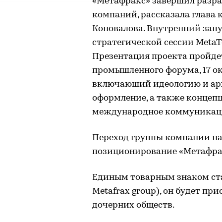
«Метафракс» завершил разра
компаний, рассказала глав
Коновалова. Внутренний запус
стратегической сессии Meta
Презентация проекта пройде
промышленного форума, 17 окт
включающий идеологию и арх
оформление, а также концеп
международное коммуникацион
Переход группы компании на
позиционирование «Метафрак
Единым товарным знаком ста
Metafrax group), он будет пр
дочерних обществ.