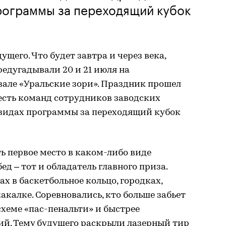
программы за переходящий кубок
щего. Что будет завтра и через века,
едугадывали 20 и 21 июля на
але «Уральские зори». Праздник прошел
Шесть команд сотрудников заводских
 видах программы за переходящий кубок
ть первое место в каком-либо виде
ед – тот и обладатель главного приза.
х в баскетбольное кольцо, городках,
калке. Соревновались, кто больше забьет
хеме «пас-пенальти» и быстрее
ий. Тему будущего раскрыли лазерный тир