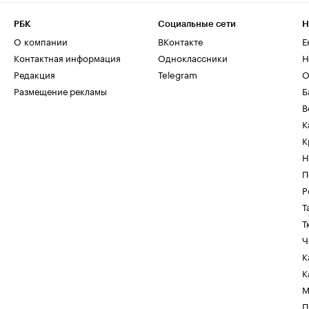
РБК
Социальные сети
Н
О компании
ВКонтакте
Е
Контактная информация
Одноклассники
Н
Редакция
Telegram
О
Размещение рекламы
Б
В
К
К
Н
П
Р
Т
Т
Ч
К
К
М
П