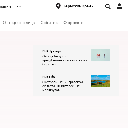
...
Пермский край
пании
ренды
От первого лица
Событие
О проекте
луб
РБК Тренды
Откуда берутся
ансы
предубеждения и как с ними
бороться
РБК Life
Экотропы Ленинградской
области. 10 интересных
маршрутов