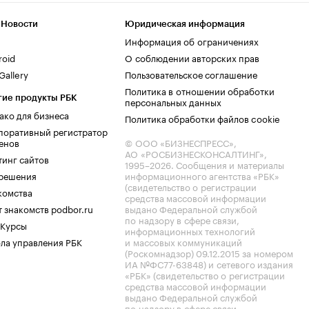
 Новости
Юридическая информация
Информация об ограничениях
roid
О соблюдении авторских прав
allery
Пользовательское соглашение
Политика в отношении обработки
гие продукты РБК
персональных данных
ако для бизнеса
Политика обработки файлов cookie
поративный регистратор
енов
© ООО «БИЗНЕСПРЕСС»,
АО «РОСБИЗНЕСКОНСАЛТИНГ»,
тинг сайтов
1995–2026
. Сообщения и материалы
.решения
информационного агентства «РБК»
(свидетельство о регистрации
комства
средства массовой информации
 знакомств podbor.ru
выдано Федеральной службой
по надзору в сфере связи,
 Курсы
информационных технологий
ла управления РБК
и массовых коммуникаций
(Роскомнадзор) 09.12.2015 за номером
ИА №ФС77-63848) и сетевого издания
«РБК» (свидетельство о регистрации
средства массовой информации
выдано Федеральной службой
по надзору в сфере связи,