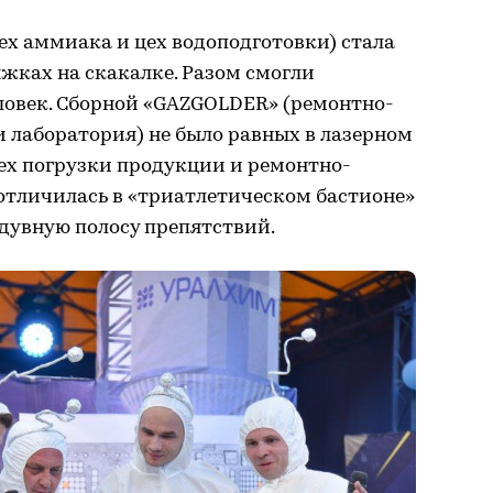
ех аммиака и цех водоподготовки) стала
жках на скакалке. Разом смогли
ловек. Сборной «GAZGOLDER» (ремонтно-
 лаборатория) не было равных в лазерном
ех погрузки продукции и ремонтно-
отличилась в «триатлетическом бастионе»
адувную полосу препятствий.