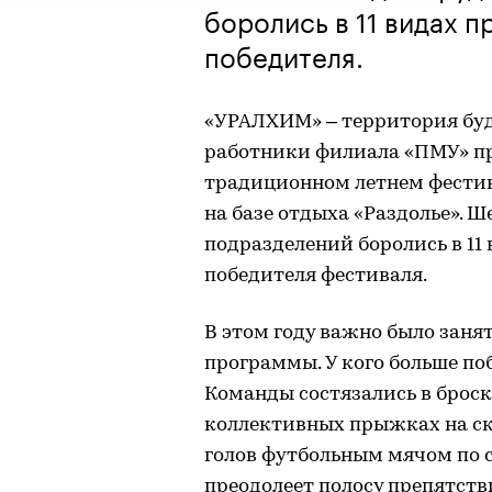
боролись в 11 видах 
победителя.
«УРАЛХИМ» – территория буду
работники филиала «ПМУ» пр
традиционном летнем фестив
на базе отдыха «Раздолье». 
подразделений боролись в 11
победителя фестиваля.
В этом году важно было заня
программы. У кого больше поб
Команды состязались в броска
коллективных прыжках на ска
голов футбольным мячом по с
преодолеет полосу препятств