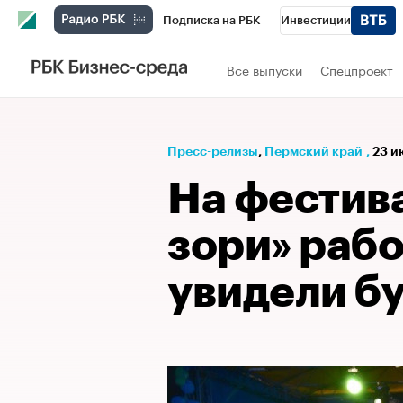
Подписка на РБК
Инвестиции
Телеканал
РБК Вино
Спорт
Школ
Все выпуски
Спецпроект
Визионеры
Национальные проекты
Исследования
Кредитные рейтинги
Пресс-релизы
⁠,
Пермский край
,
23 и
Спецпроекты
Проверка контрагентов
На фестив
Рынок наличной валюты
зори» раб
увидели б