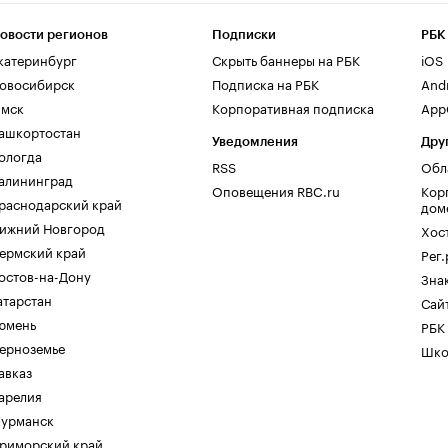
овости регионов
Подписки
РБК
катеринбург
Скрыть баннеры на РБК
iOS
овосибирск
Подписка на РБК
And
мск
Корпоративная подписка
AppG
ашкортостан
Уведомления
Дру
ологда
RSS
Обл
алининград
Оповещения RBC.ru
Кор
раснодарский край
дом
ижний Новгород
Хос
ермский край
Рег
остов-на-Дону
Зна
атарстан
Сайт
юмень
РБК
ерноземье
Шко
авказ
арелия
урманск
риморский край