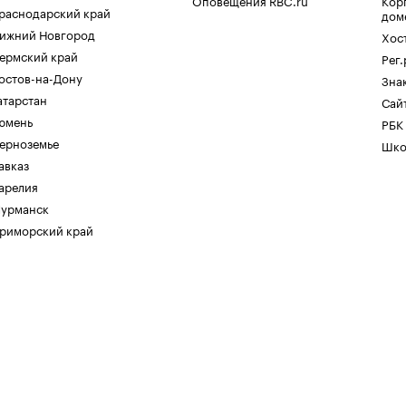
Оповещения RBC.ru
Кор
раснодарский край
дом
ижний Новгород
Хос
ермский край
Рег
остов-на-Дону
Зна
атарстан
Сайт
юмень
РБК
ерноземье
Шко
авказ
арелия
урманск
риморский край