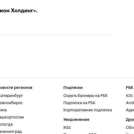
ион Холдинг».
овости регионов
Подписки
РБК
катеринбург
Скрыть баннеры на РБК
iOS
овосибирск
Подписка на РБК
And
мск
Корпоративная подписка
AppG
ашкортостан
Уведомления
Дру
ологда
RSS
Обл
алининград