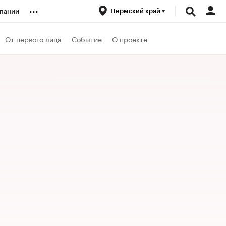
...
Пермский край
пании
ренды
От первого лица
Событие
О проекте
луб
ансы