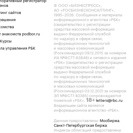
поративный регистратор
енов
© ООО «БИЗНЕСПРЕСС»,
АО «РОСБИЗНЕСКОНСАЛТИНГ»,
тинг сайтов
1995–2026
. Сообщения и материалы
.решения
информационного агентства «РБК»
(свидетельство о регистрации
комства
средства массовой информации
 знакомств podbor.ru
выдано Федеральной службой
по надзору в сфере связи,
 Курсы
информационных технологий
ла управления РБК
и массовых коммуникаций
(Роскомнадзор) 09.12.2015 за номером
ИА №ФС77-63848) и сетевого издания
«РБК» (свидетельство о регистрации
средства массовой информации
выдано Федеральной службой
по надзору в сфере связи,
информационных технологий
и массовых коммуникаций
(Роскомнадзор) 03.12.2021 за номером
ЭЛ №ФС77-82385) сопровождаются
пометкой «РБК».
letters@rbc.ru
18+
Владельцем сайта является
информационное агентство «РБК».
Данные предоставлены:
Мосбиржа
,
Санкт-Петербургская биржа
.
Индексы облигаций предоставлены