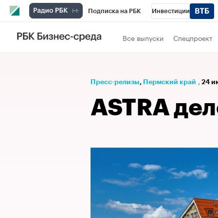
Подписка на РБК
Инвестиции
Телеканал
РБК Вино
Спорт
Школ
Все выпуски
Спецпроект
Визионеры
Национальные проекты
Исследования
Кредитные рейтинги
Пресс-релизы
⁠,
Пермский край
,
24 и
Спецпроекты
Проверка контрагентов
ASTRA дел
Рынок наличной валюты