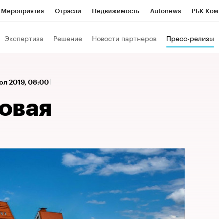
Мероприятия
Отрасли
Недвижимость
Autonews
РБК Ком
а управления РБК
РБК Образование
РБК Курсы
РБК Life
Т
Экспертиза
Решение
Новости партнеров
Пресс-релизы
Город
Стиль
Крипто
РБК Бизнес-среда
Дискуссионный к
Франшизы
Газета
Спецпроекты СПб
Конференции СПб
юл 2019, 08:00
Политика
Экономика
Бизнес
Технологии и медиа
Фин
овая