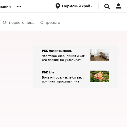
...
Пермский край
пании
ренды
От первого лица
О проекте
луб
РБК Недвижимость
Что такое кварцвинил и как
ансы
его правильно укладывать
РБК Life
Болезни роз: какие бывают,
причины, профилактика