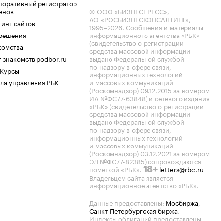
поративный регистратор
енов
© ООО «БИЗНЕСПРЕСС»,
АО «РОСБИЗНЕСКОНСАЛТИНГ»,
тинг сайтов
1995–2026
. Сообщения и материалы
.решения
информационного агентства «РБК»
(свидетельство о регистрации
комства
средства массовой информации
 знакомств podbor.ru
выдано Федеральной службой
по надзору в сфере связи,
 Курсы
информационных технологий
ла управления РБК
и массовых коммуникаций
(Роскомнадзор) 09.12.2015 за номером
ИА №ФС77-63848) и сетевого издания
«РБК» (свидетельство о регистрации
средства массовой информации
выдано Федеральной службой
по надзору в сфере связи,
информационных технологий
и массовых коммуникаций
(Роскомнадзор) 03.12.2021 за номером
ЭЛ №ФС77-82385) сопровождаются
пометкой «РБК».
letters@rbc.ru
18+
Владельцем сайта является
информационное агентство «РБК».
Данные предоставлены:
Мосбиржа
,
Санкт-Петербургская биржа
.
Индексы облигаций предоставлены