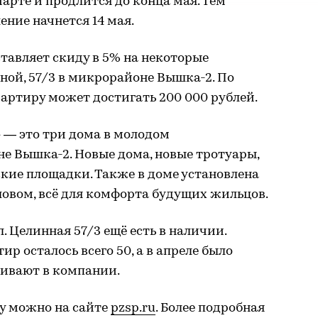
арте и продлится до конца мая. Тем
ение начнется 14 мая.
тавляет скиду в 5% на некоторые
нной, 57/3 в микрорайоне Вышка-2. По
артиру может достигать 200 000 рублей.
— это три дома в молодом
е Вышка-2. Новые дома, новые тротуары,
кие площадки. Также в доме установлена
овом, всё для комфорта будущих жильцов.
. Целинная 57/3 ещё есть в наличии.
р осталось всего 50, а в апреле было
кивают в компании.
у можно на сайте
pzsp.ru
. Более подробная