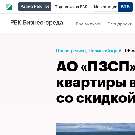
Подписка на РБК
Инвестиции
Телеканал
РБК Вино
Спорт
Школ
Все выпуски
Спецпроект
Визионеры
Национальные проекты
Исследования
Кредитные рейтинги
Пресс-релизы
⁠,
Пермский край
,
06 м
Спецпроекты
Проверка контрагентов
АО «ПЗСП»
Рынок наличной валюты
квартиры в
со скидко