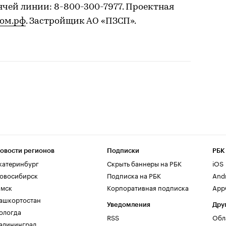
чей линии: 8-800-300-7977. Проектная
ом.рф
. Застройщик АО «ПЗСП».
овости регионов
Подписки
РБК
катеринбург
Скрыть баннеры на РБК
iOS
овосибирск
Подписка на РБК
And
мск
Корпоративная подписка
AppG
ашкортостан
Уведомления
Дру
ологда
RSS
Обл
алининград