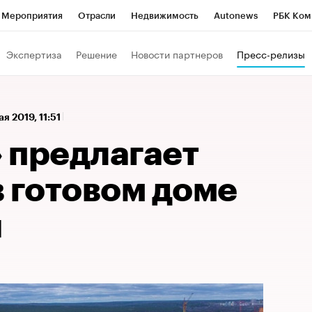
Мероприятия
Отрасли
Недвижимость
Autonews
РБК Ком
а управления РБК
РБК Образование
РБК Курсы
РБК Life
Т
Экспертиза
Решение
Новости партнеров
Пресс-релизы
Город
Стиль
Крипто
РБК Бизнес-среда
Дискуссионный к
Франшизы
Газета
Спецпроекты СПб
Конференции СПб
ая 2019, 11:51
Политика
Экономика
Бизнес
Технологии и медиа
Фин
 предлагает
 готовом доме
й