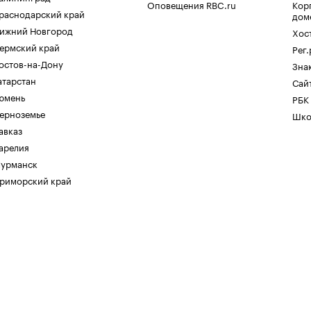
Оповещения RBC.ru
Кор
раснодарский край
дом
ижний Новгород
Хос
ермский край
Рег
остов-на-Дону
Зна
атарстан
Сайт
юмень
РБК
ерноземье
Шко
авказ
арелия
урманск
риморский край