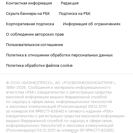
Контактная информация
Редакция
Скрыть баннеры на РБК
Подписка на РБК
Корпоративная подписка
Информация об ограничениях
О соблюдении авторских прав
Пользовательское соглашение
Политика в отношении обработки персональных данных
Политика обработки файлов cookie
© ООО «БИЗНЕСПРЕСС», АО «РОСБИЗНЕСКОНСАЛТИНГ»,
1995–2026
. Сообщения и материалы информационного
агентства «РБК» (свидетельство о регистрации средства
массовой информации выдано Федеральной службой
по надзору в сфере связи, информационных технологий
и массовых коммуникаций (Роскомнадзор) 09.12.2015
за номером ИА №ФС77-63848) и сетевого издания «РБК»
(свидетельство о регистрации средства массовой информации
выдано Федеральной службой по надзору в сфере связи,
информационных технологий и массовых коммуникаций
(Роскомнадзор) 03.12.2021 за номером ЭЛ №ФС77-82385)