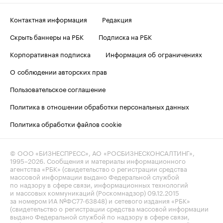
Контактная информация
Редакция
Скрыть баннеры на РБК
Подписка на РБК
Корпоративная подписка
Информация об ограничениях
О соблюдении авторских прав
Пользовательское соглашение
Политика в отношении обработки персональных данных
Политика обработки файлов cookie
© ООО «БИЗНЕСПРЕСС», АО «РОСБИЗНЕСКОНСАЛТИНГ»,
1995–2026
. Сообщения и материалы информационного
агентства «РБК» (свидетельство о регистрации средства
массовой информации выдано Федеральной службой
по надзору в сфере связи, информационных технологий
и массовых коммуникаций (Роскомнадзор) 09.12.2015
за номером ИА №ФС77-63848) и сетевого издания «РБК»
(свидетельство о регистрации средства массовой информации
выдано Федеральной службой по надзору в сфере связи,