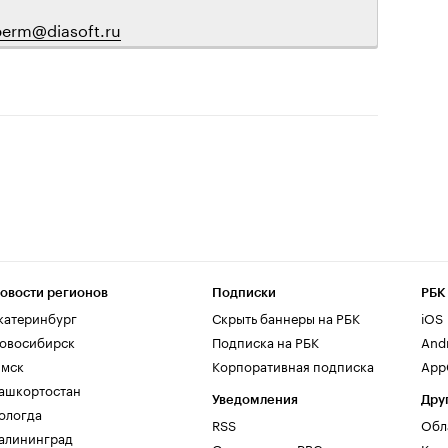
perm@diasoft.ru
овости регионов
Подписки
РБК
катеринбург
Скрыть баннеры на РБК
iOS
овосибирск
Подписка на РБК
And
мск
Корпоративная подписка
AppG
ашкортостан
Уведомления
Дру
ологда
RSS
Обл
алининград