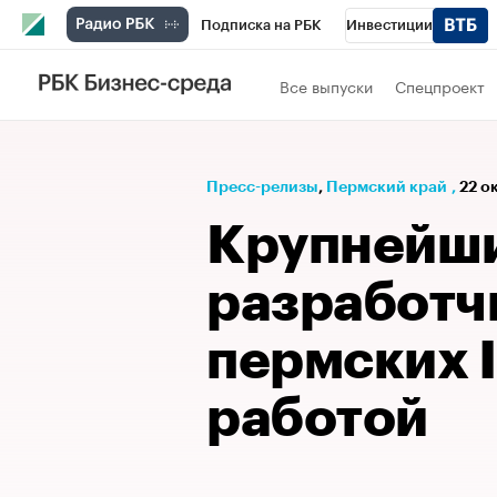
Подписка на РБК
Инвестиции
Телеканал
РБК Вино
Спорт
Школ
Все выпуски
Спецпроект
Визионеры
Национальные проекты
Исследования
Кредитные рейтинги
Пресс-релизы
⁠,
Пермский край
,
22 о
Спецпроекты
Проверка контрагентов
Крупнейши
Рынок наличной валюты
разработч
пермских I
работой