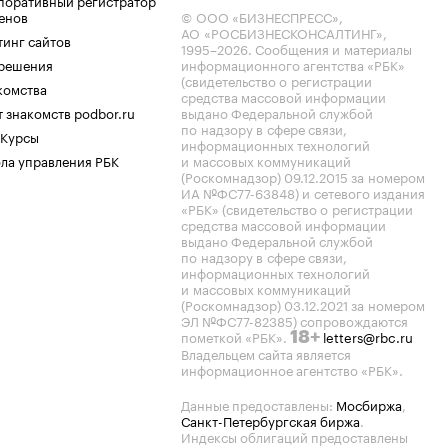
поративный регистратор
енов
© ООО «БИЗНЕСПРЕСС»,
АО «РОСБИЗНЕСКОНСАЛТИНГ»,
тинг сайтов
1995–2026
. Сообщения и материалы
.решения
информационного агентства «РБК»
(свидетельство о регистрации
комства
средства массовой информации
 знакомств podbor.ru
выдано Федеральной службой
по надзору в сфере связи,
 Курсы
информационных технологий
ла управления РБК
и массовых коммуникаций
(Роскомнадзор) 09.12.2015 за номером
ИА №ФС77-63848) и сетевого издания
«РБК» (свидетельство о регистрации
средства массовой информации
выдано Федеральной службой
по надзору в сфере связи,
информационных технологий
и массовых коммуникаций
(Роскомнадзор) 03.12.2021 за номером
ЭЛ №ФС77-82385) сопровождаются
пометкой «РБК».
letters@rbc.ru
18+
Владельцем сайта является
информационное агентство «РБК».
Данные предоставлены:
Мосбиржа
,
Санкт-Петербургская биржа
.
Индексы облигаций предоставлены