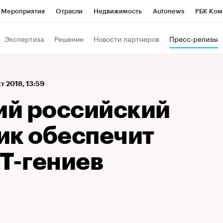
Мероприятия
Отрасли
Недвижимость
Autonews
РБК Ком
а управления РБК
РБК Образование
РБК Курсы
РБК Life
Т
Экспертиза
Решение
Новости партнеров
Пресс-релизы
Город
Стиль
Крипто
РБК Бизнес-среда
Дискуссионный к
Франшизы
Газета
Спецпроекты СПб
Конференции СПб
кт 2018, 13:59
Политика
Экономика
Бизнес
Технологии и медиа
Фин
й российский
ик обеспечит
T-гениев