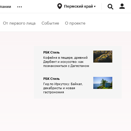
...
Пермский край
пании
ренды
От первого лица
Событие
О проекте
луб
РБК Стиль
Кофейня в пещере, древний
ансы
Дербент и искусство: как
познакомиться с Дагестаном
РБК Стиль
Гид по Иркутску: Байкал,
декабристы и новая
гастрономия