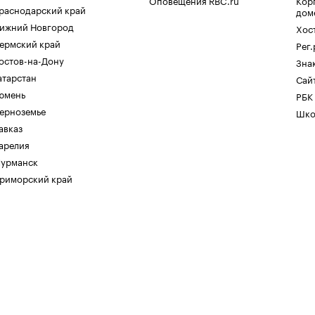
Оповещения RBC.ru
Кор
раснодарский край
дом
ижний Новгород
Хос
ермский край
Рег
остов-на-Дону
Зна
атарстан
Сайт
юмень
РБК
ерноземье
Шко
авказ
арелия
урманск
риморский край