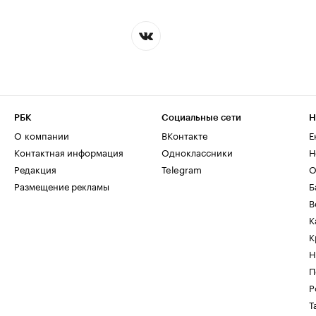
РБК
Социальные сети
Н
О компании
ВКонтакте
Е
Контактная информация
Одноклассники
Н
Редакция
Telegram
О
Размещение рекламы
Б
В
К
К
Н
П
Р
Т