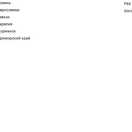
юмень
РБК
ерноземье
Шко
авказ
арелия
урманск
риморский край