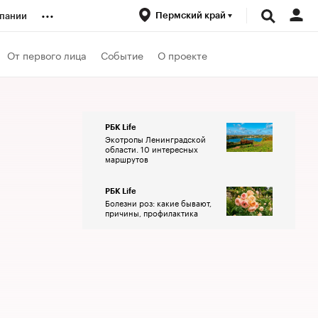
...
Пермский край
пании
ренды
От первого лица
Событие
О проекте
луб
РБК Life
Экотропы Ленинградской
ансы
области. 10 интересных
маршрутов
РБК Life
Болезни роз: какие бывают,
причины, профилактика