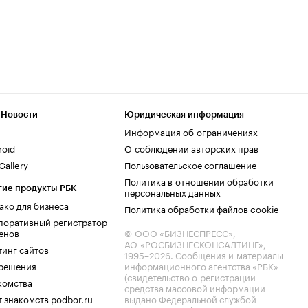
 Новости
Юридическая информация
Информация об ограничениях
roid
О соблюдении авторских прав
allery
Пользовательское соглашение
Политика в отношении обработки
гие продукты РБК
персональных данных
ако для бизнеса
Политика обработки файлов cookie
поративный регистратор
енов
© ООО «БИЗНЕСПРЕСС»,
АО «РОСБИЗНЕСКОНСАЛТИНГ»,
тинг сайтов
1995–2026
. Сообщения и материалы
.решения
информационного агентства «РБК»
(свидетельство о регистрации
комства
средства массовой информации
 знакомств podbor.ru
выдано Федеральной службой