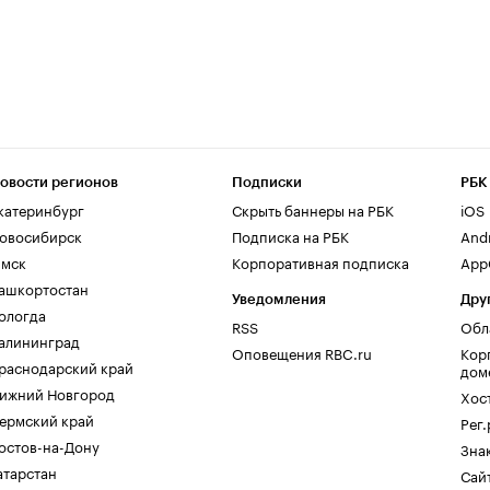
овости регионов
Подписки
РБК
катеринбург
Скрыть баннеры на РБК
iOS
овосибирск
Подписка на РБК
And
мск
Корпоративная подписка
AppG
ашкортостан
Уведомления
Дру
ологда
RSS
Обл
алининград
Оповещения RBC.ru
Кор
раснодарский край
дом
ижний Новгород
Хос
ермский край
Рег
остов-на-Дону
Зна
атарстан
Сайт