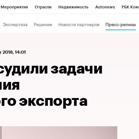
Мероприятия
Отрасли
Недвижимость
Autonews
РБК Ком
а управления РБК
РБК Образование
РБК Курсы
РБК Life
Т
Экспертиза
Решение
Новости партнеров
Пресс-релизы
Город
Стиль
Крипто
РБК Бизнес-среда
Дискуссионный к
Франшизы
Газета
Спецпроекты СПб
Конференции СПб
т 2018, 14:01
Политика
Экономика
Бизнес
Технологии и медиа
Фин
судили задачи
ния
го экспорта