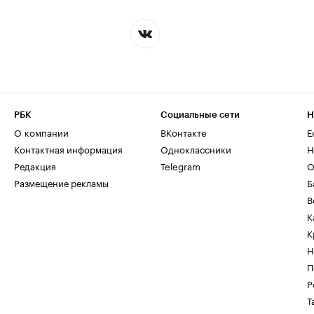
РБК
Социальные сети
Н
О компании
ВКонтакте
Е
Контактная информация
Одноклассники
Н
Редакция
Telegram
О
Размещение рекламы
Б
В
К
К
Н
П
Р
Т