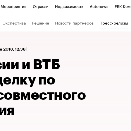
Мероприятия
Отрасли
Недвижимость
Autonews
РБК Ком
а управления РБК
РБК Образование
РБК Курсы
РБК Life
Т
Экспертиза
Решение
Новости партнеров
Пресс-релизы
Город
Стиль
Крипто
РБК Бизнес-среда
Дискуссионный к
Франшизы
Газета
Спецпроекты СПб
Конференции СПб
ен 2018, 12:36
Политика
Экономика
Бизнес
Технологии и медиа
Фин
ии и ВТБ
делку по
совместного
ия