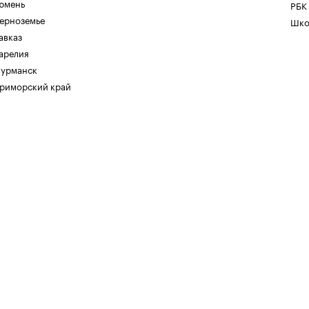
юмень
РБК
ерноземье
Шко
авказ
арелия
урманск
риморский край