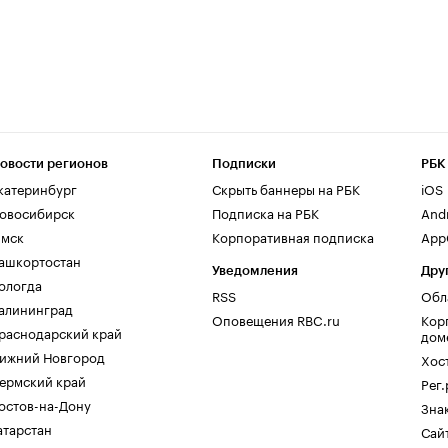
овости регионов
Подписки
РБК
катеринбург
Скрыть баннеры на РБК
iOS
овосибирск
Подписка на РБК
And
мск
Корпоративная подписка
AppG
ашкортостан
Уведомления
Дру
ологда
RSS
Обл
алининград
Оповещения RBC.ru
Кор
раснодарский край
дом
ижний Новгород
Хос
ермский край
Рег
остов-на-Дону
Зна
атарстан
Сайт