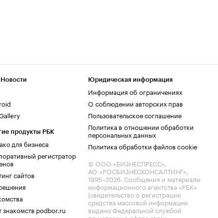
 Новости
Юридическая информация
Информация об ограничениях
roid
О соблюдении авторских прав
allery
Пользовательское соглашение
Политика в отношении обработки
гие продукты РБК
персональных данных
ако для бизнеса
Политика обработки файлов cookie
поративный регистратор
енов
© ООО «БИЗНЕСПРЕСС»,
АО «РОСБИЗНЕСКОНСАЛТИНГ»,
тинг сайтов
1995–2026
. Сообщения и материалы
.решения
информационного агентства «РБК»
(свидетельство о регистрации
комства
средства массовой информации
 знакомств podbor.ru
выдано Федеральной службой
по надзору в сфере связи,