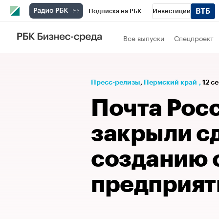
Подписка на РБК
Инвестиции
Телеканал
РБК Вино
Спорт
Школ
Все выпуски
Спецпроект
Визионеры
Национальные проекты
Исследования
Кредитные рейтинги
Пресс-релизы
⁠,
Пермский край
,
12 с
Спецпроекты
Проверка контрагентов
Почта Росс
Рынок наличной валюты
закрыли с
созданию 
предприят