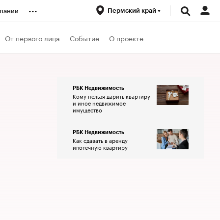
...
Пермский край
пании
ренды
От первого лица
Событие
О проекте
луб
РБК Недвижимость
Кому нельзя дарить квартиру
ансы
и иное недвижимое
имущество
РБК Недвижимость
Как сдавать в аренду
ипотечную квартиру