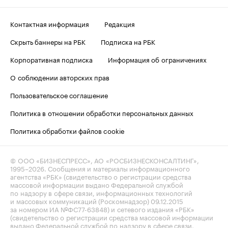
Контактная информация
Редакция
Скрыть баннеры на РБК
Подписка на РБК
Корпоративная подписка
Информация об ограничениях
О соблюдении авторских прав
Пользовательское соглашение
Политика в отношении обработки персональных данных
Политика обработки файлов cookie
© ООО «БИЗНЕСПРЕСС», АО «РОСБИЗНЕСКОНСАЛТИНГ»,
1995–2026
. Сообщения и материалы информационного
агентства «РБК» (свидетельство о регистрации средства
массовой информации выдано Федеральной службой
по надзору в сфере связи, информационных технологий
и массовых коммуникаций (Роскомнадзор) 09.12.2015
за номером ИА №ФС77-63848) и сетевого издания «РБК»
(свидетельство о регистрации средства массовой информации
выдано Федеральной службой по надзору в сфере связи,