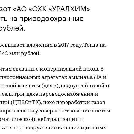
Азот «АО «ОХК «УРАЛХИМ»
ить на природоохранные
рублей.
ревышает вложения в 2017 году. Тогда на
842 млн рублей.
тия связаны с модернизацией цехов. В
упнотоннажных агрегатах аммиака (1А и
азотной кислоты (цех 5), водоустойчивой и
селитры, цехе пароводоснабжения и
ий (ЦПВСиТК), цехе переработки газов
направлена на усовершенствование систем
оматической), нейтрализации и
также перевооружение канализационных