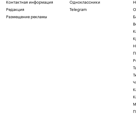
Контактная информация
Одноклассники
Н
Редакция
Telegram
О
Размещение рекламы
Б
В
К
К
Н
П
Р
Т
Т
Ч
К
К
М
П