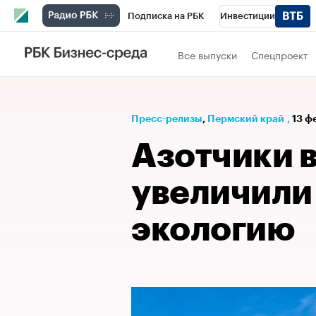
Подписка на РБК
Инвестиции
Телеканал
РБК Вино
Спорт
Школ
Все выпуски
Спецпроект
Визионеры
Национальные проекты
Исследования
Кредитные рейтинги
Пресс-релизы
⁠,
Пермский край
,
13 ф
Спецпроекты
Проверка контрагентов
Азотчики в
Рынок наличной валюты
увеличили
экологию