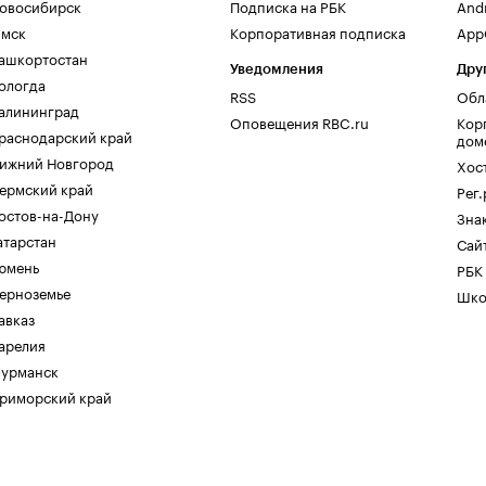
овосибирск
Подписка на РБК
And
мск
Корпоративная подписка
AppG
ашкортостан
Уведомления
Дру
ологда
RSS
Обл
алининград
Оповещения RBC.ru
Кор
раснодарский край
дом
ижний Новгород
Хос
ермский край
Рег
остов-на-Дону
Зна
атарстан
Сайт
юмень
РБК
ерноземье
Шко
авказ
арелия
урманск
риморский край