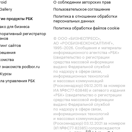
roid
О соблюдении авторских прав
allery
Пользовательское соглашение
Политика в отношении обработки
гие продукты РБК
персональных данных
ако для бизнеса
Политика обработки файлов cookie
поративный регистратор
енов
© ООО «БИЗНЕСПРЕСС»,
АО «РОСБИЗНЕСКОНСАЛТИНГ»,
тинг сайтов
1995–2026
. Сообщения и материалы
.решения
информационного агентства «РБК»
(свидетельство о регистрации
комства
средства массовой информации
 знакомств podbor.ru
выдано Федеральной службой
по надзору в сфере связи,
 Курсы
информационных технологий
ла управления РБК
и массовых коммуникаций
(Роскомнадзор) 09.12.2015 за номером
ИА №ФС77-63848) и сетевого издания
«РБК» (свидетельство о регистрации
средства массовой информации
выдано Федеральной службой
по надзору в сфере связи,
информационных технологий
и массовых коммуникаций
(Роскомнадзор) 03.12.2021 за номером
ЭЛ №ФС77-82385) сопровождаются