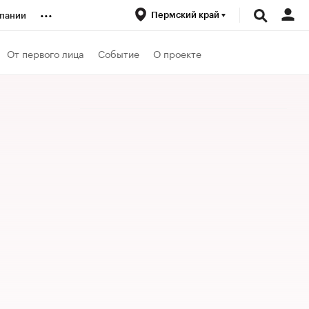
...
Пермский край
пании
ренды
От первого лица
Событие
О проекте
луб
ансы