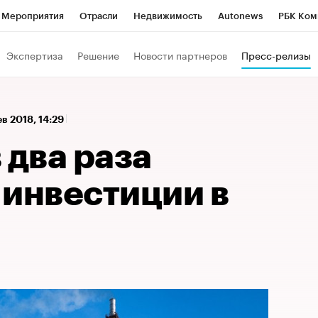
Мероприятия
Отрасли
Недвижимость
Autonews
РБК Ком
а управления РБК
РБК Образование
РБК Курсы
РБК Life
Т
Экспертиза
Решение
Новости партнеров
Пресс-релизы
Город
Стиль
Крипто
РБК Бизнес-среда
Дискуссионный к
Франшизы
Газета
Спецпроекты СПб
Конференции СПб
ев 2018, 14:29
Политика
Экономика
Бизнес
Технологии и медиа
Фин
 два раза
 инвестиции в