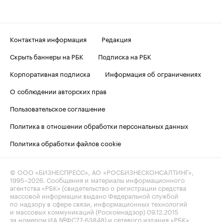
Контактная информация
Редакция
Скрыть баннеры на РБК
Подписка на РБК
Корпоративная подписка
Информация об ограничениях
О соблюдении авторских прав
Пользовательское соглашение
Политика в отношении обработки персональных данных
Политика обработки файлов cookie
© ООО «БИЗНЕСПРЕСС», АО «РОСБИЗНЕСКОНСАЛТИНГ»,
1995–2026
. Сообщения и материалы информационного
агентства «РБК» (свидетельство о регистрации средства
массовой информации выдано Федеральной службой
по надзору в сфере связи, информационных технологий
и массовых коммуникаций (Роскомнадзор) 09.12.2015
за номером ИА №ФС77-63848) и сетевого издания «РБК»