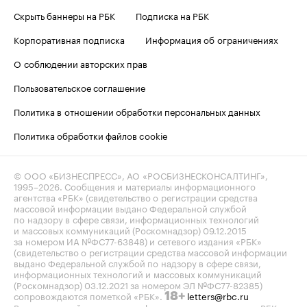
Скрыть баннеры на РБК
Подписка на РБК
Корпоративная подписка
Информация об ограничениях
О соблюдении авторских прав
Пользовательское соглашение
Политика в отношении обработки персональных данных
Политика обработки файлов cookie
© ООО «БИЗНЕСПРЕСС», АО «РОСБИЗНЕСКОНСАЛТИНГ»,
1995–2026
. Сообщения и материалы информационного
агентства «РБК» (свидетельство о регистрации средства
массовой информации выдано Федеральной службой
по надзору в сфере связи, информационных технологий
и массовых коммуникаций (Роскомнадзор) 09.12.2015
за номером ИА №ФС77-63848) и сетевого издания «РБК»
(свидетельство о регистрации средства массовой информации
выдано Федеральной службой по надзору в сфере связи,
информационных технологий и массовых коммуникаций
(Роскомнадзор) 03.12.2021 за номером ЭЛ №ФС77-82385)
сопровождаются пометкой «РБК».
letters@rbc.ru
18+
Владельцем сайта является информационное агентство «РБК».