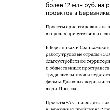
более 12 млн руб. на
проектов в Березника
Проекты ориентированы на за
в городах присутствия и сел
В Березниках и Соликамске 
работу трудовые отряды «СО
благоустройством территор
и общественных пространств
труда школьников и педагог
формы. Для юных журналист
люди. Пресса».
Проекты «Активное детство» в
в Березниках пройдут в 32 д