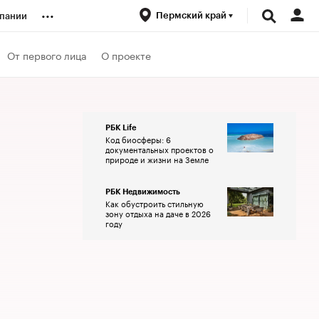
...
Пермский край
пании
ренды
От первого лица
О проекте
луб
РБК Life
Код биосферы: 6
ансы
документальных проектов о
природе и жизни на Земле
РБК Недвижимость
Как обустроить стильную
зону отдыха на даче в 2026
году