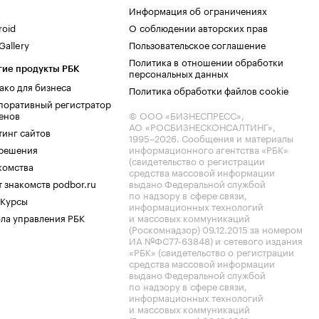
Информация об ограничениях
roid
О соблюдении авторских прав
allery
Пользовательское соглашение
Политика в отношении обработки
гие продукты РБК
персональных данных
ако для бизнеса
Политика обработки файлов cookie
поративный регистратор
енов
© ООО «БИЗНЕСПРЕСС»,
АО «РОСБИЗНЕСКОНСАЛТИНГ»,
тинг сайтов
1995–2026
. Сообщения и материалы
.решения
информационного агентства «РБК»
(свидетельство о регистрации
комства
средства массовой информации
 знакомств podbor.ru
выдано Федеральной службой
по надзору в сфере связи,
 Курсы
информационных технологий
ла управления РБК
и массовых коммуникаций
(Роскомнадзор) 09.12.2015 за номером
ИА №ФС77-63848) и сетевого издания
«РБК» (свидетельство о регистрации
средства массовой информации
выдано Федеральной службой
по надзору в сфере связи,
информационных технологий
и массовых коммуникаций