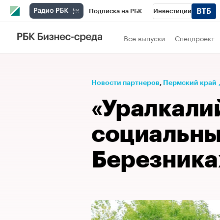
Подписка на РБК
Инвестиции
Телеканал
РБК Вино
Спорт
Школ
Все выпуски
Спецпроект
Визионеры
Национальные проекты
Исследования
Кредитные рейтинги
Новости партнеров
⁠,
Пермский край
Спецпроекты
Проверка контрагентов
«Уралкали
Рынок наличной валюты
социальны
Березника