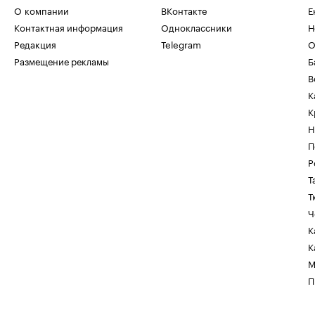
О компании
ВКонтакте
Е
Контактная информация
Одноклассники
Н
Редакция
Telegram
О
Размещение рекламы
Б
В
К
К
Н
П
Р
Т
Т
Ч
К
К
М
П