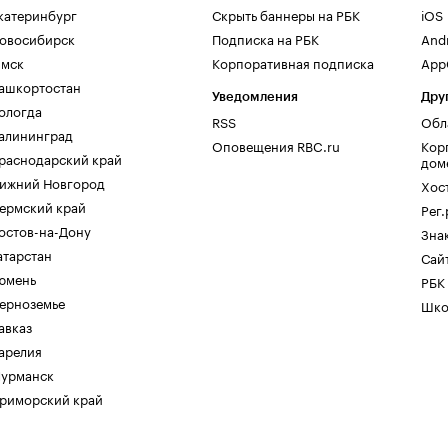
катеринбург
Скрыть баннеры на РБК
iOS
овосибирск
Подписка на РБК
And
мск
Корпоративная подписка
AppG
ашкортостан
Уведомления
Дру
ологда
RSS
Обл
алининград
Оповещения RBC.ru
Кор
раснодарский край
дом
ижний Новгород
Хос
ермский край
Рег
остов-на-Дону
Зна
атарстан
Сайт
юмень
РБК
ерноземье
Шко
авказ
арелия
урманск
риморский край