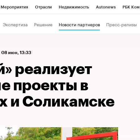
Мероприятия
Отрасли
Недвижимость
Autonews
РБК Ком
а управления РБК
РБК Образование
РБК Курсы
РБК Life
Т
Экспертиза
Решение
Новости партнеров
Пресс-релизы
Город
Стиль
Крипто
РБК Бизнес-среда
Дискуссионный к
Франшизы
Газета
Спецпроекты СПб
Конференции СПб
,
08 июн, 13:33
Политика
Экономика
Бизнес
Технологии и медиа
Фин
й» реализует
е проекты в
х и Соликамске