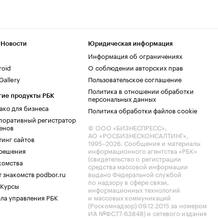
 Новости
Юридическая информация
Информация об ограничениях
roid
О соблюдении авторских прав
allery
Пользовательское соглашение
Политика в отношении обработки
гие продукты РБК
персональных данных
ако для бизнеса
Политика обработки файлов cookie
поративный регистратор
енов
© ООО «БИЗНЕСПРЕСС»,
АО «РОСБИЗНЕСКОНСАЛТИНГ»,
тинг сайтов
1995–2026
. Сообщения и материалы
.решения
информационного агентства «РБК»
(свидетельство о регистрации
комства
средства массовой информации
 знакомств podbor.ru
выдано Федеральной службой
по надзору в сфере связи,
 Курсы
информационных технологий
ла управления РБК
и массовых коммуникаций
(Роскомнадзор) 09.12.2015 за номером
ИА №ФС77-63848) и сетевого издания