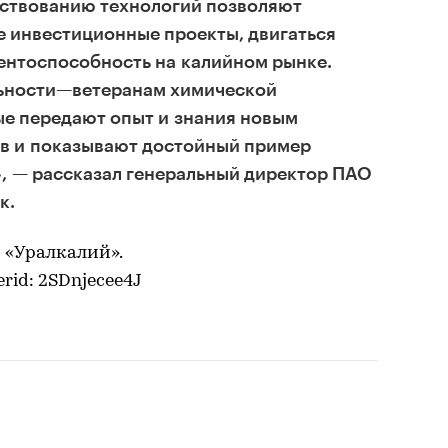
ствованию технологий позволяют
е инвестиционные проекты, двигаться
ентоспособность на калийном рынке.
ьности—ветеранам химической
е передают опыт и знания новым
в и показывают достойный пример
, — рассказал генеральный директор ПАО
к.
 «Уралкалий».
 erid: 2SDnjecee4J