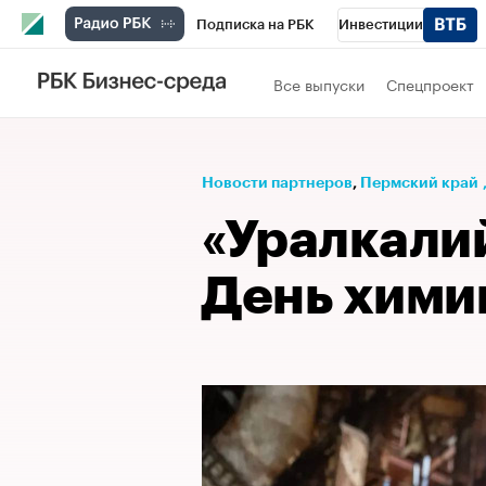
Подписка на РБК
Инвестиции
Телеканал
РБК Вино
Спорт
Школ
Все выпуски
Спецпроект
Визионеры
Национальные проекты
Исследования
Кредитные рейтинги
Новости партнеров
⁠,
Пермский край
Спецпроекты
Проверка контрагентов
«Уралкали
Рынок наличной валюты
День хими