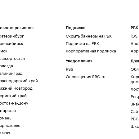
овости регионов
Подписки
РБК
катеринбург
Скрыть баннеры на РБК
iOS
овосибирск
Подписка на РБК
And
мск
Корпоративная подписка
AppG
ашкортостан
Уведомления
Дру
ологда
RSS
Обл
алининград
Оповещения RBC.ru
Кор
раснодарский край
дом
ижний Новгород
Хос
ермский край
Рег
остов-на-Дону
Зна
атарстан
Сайт
юмень
РБК
ерноземье
Шко
авказ