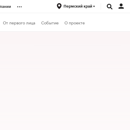
...
Пермский край
пании
ренды
От первого лица
Событие
О проекте
луб
ансы