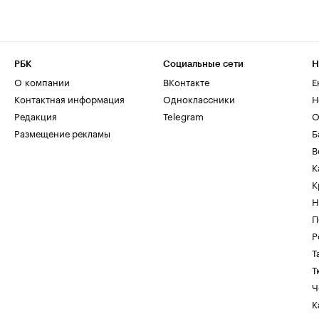
РБК
Социальные сети
Н
О компании
ВКонтакте
Е
Контактная информация
Одноклассники
Н
Редакция
Telegram
О
Размещение рекламы
Б
В
К
К
Н
П
Р
Т
Т
Ч
К