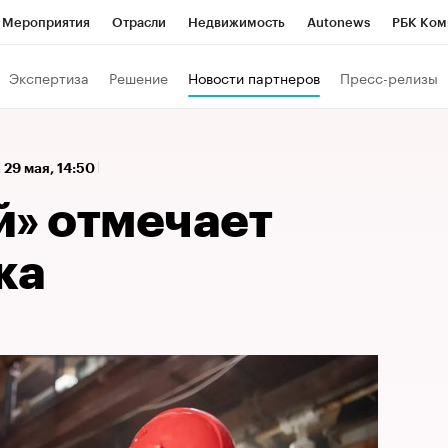
Мероприятия
Отрасли
Недвижимость
Autonews
РБК Ком
а управления РБК
РБК Образование
РБК Курсы
РБК Life
Т
Экспертиза
Решение
Новости партнеров
Пресс-релизы
Город
Стиль
Крипто
РБК Бизнес-среда
Дискуссионный к
Франшизы
Газета
Спецпроекты СПб
Конференции СПб
,
29 мая, 14:50
Политика
Экономика
Бизнес
Технологии и медиа
Фин
й» отмечает
ка