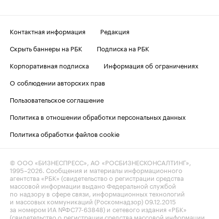
Контактная информация
Редакция
Скрыть баннеры на РБК
Подписка на РБК
Корпоративная подписка
Информация об ограничениях
О соблюдении авторских прав
Пользовательское соглашение
Политика в отношении обработки персональных данных
Политика обработки файлов cookie
© ООО «БИЗНЕСПРЕСС», АО «РОСБИЗНЕСКОНСАЛТИНГ»,
1995–2026
. Сообщения и материалы информационного
агентства «РБК» (свидетельство о регистрации средства
массовой информации выдано Федеральной службой
по надзору в сфере связи, информационных технологий
и массовых коммуникаций (Роскомнадзор) 09.12.2015
за номером ИА №ФС77-63848) и сетевого издания «РБК»
(свидетельство о регистрации средства массовой информации