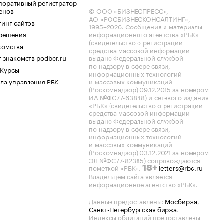
поративный регистратор
енов
© ООО «БИЗНЕСПРЕСС»,
АО «РОСБИЗНЕСКОНСАЛТИНГ»,
тинг сайтов
1995–2026
. Сообщения и материалы
.решения
информационного агентства «РБК»
(свидетельство о регистрации
комства
средства массовой информации
 знакомств podbor.ru
выдано Федеральной службой
по надзору в сфере связи,
 Курсы
информационных технологий
ла управления РБК
и массовых коммуникаций
(Роскомнадзор) 09.12.2015 за номером
ИА №ФС77-63848) и сетевого издания
«РБК» (свидетельство о регистрации
средства массовой информации
выдано Федеральной службой
по надзору в сфере связи,
информационных технологий
и массовых коммуникаций
(Роскомнадзор) 03.12.2021 за номером
ЭЛ №ФС77-82385) сопровождаются
пометкой «РБК».
letters@rbc.ru
18+
Владельцем сайта является
информационное агентство «РБК».
Данные предоставлены:
Мосбиржа
,
Санкт-Петербургская биржа
.
Индексы облигаций предоставлены