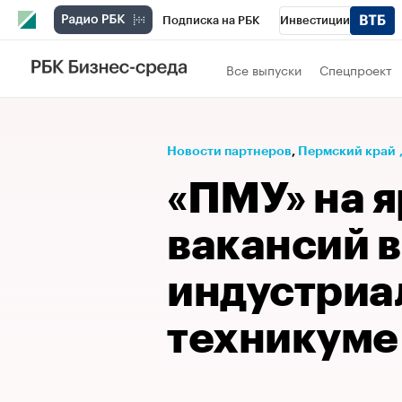
Подписка на РБК
Инвестиции
Телеканал
РБК Вино
Спорт
Школ
Все выпуски
Спецпроект
Визионеры
Национальные проекты
Исследования
Кредитные рейтинги
Новости партнеров
⁠,
Пермский край
Спецпроекты
Проверка контрагентов
«ПМУ» на 
Рынок наличной валюты
вакансий 
индустриа
техникуме