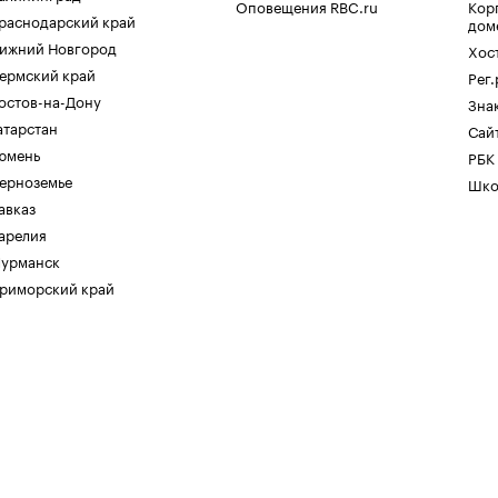
Оповещения RBC.ru
Кор
раснодарский край
дом
ижний Новгород
Хос
ермский край
Рег
остов-на-Дону
Зна
атарстан
Сайт
юмень
РБК
ерноземье
Шко
авказ
арелия
урманск
риморский край