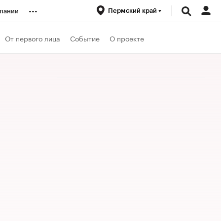
...
Пермский край
пании
ренды
От первого лица
Событие
О проекте
луб
ансы