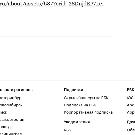
.ru/about/assets/68/?erid=2SDnjdEP7Le
.
овости регионов
Подписки
РБК
катеринбург
Скрыть баннеры на РБК
iOS
овосибирск
Подписка на РБК
And
мск
Корпоративная подписка
AppG
ашкортостан
Уведомления
Дру
ологда
RSS
Обл
алининград