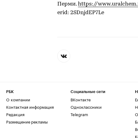
Перми.
https://www.uralchem
erid: 2SDnjdEP7Le
РБК
Социальные сети
Н
О компании
ВКонтакте
Е
Контактная информация
Одноклассники
Н
Редакция
Telegram
О
Размещение рекламы
Б
В
К