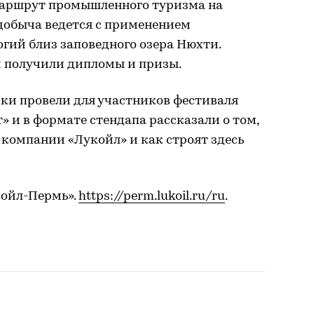
маршрут промышленного туризма на
 добыча ведется с применением
гий близ заповедного озера Нюхти.
 получили дипломы и призы.
ики провели для участников фестиваля
» и в формате стендапа рассказали о том,
 компании «Лукойл» и как строят здесь
койл-Пермь».
https://perm.lukoil.ru/ru
.