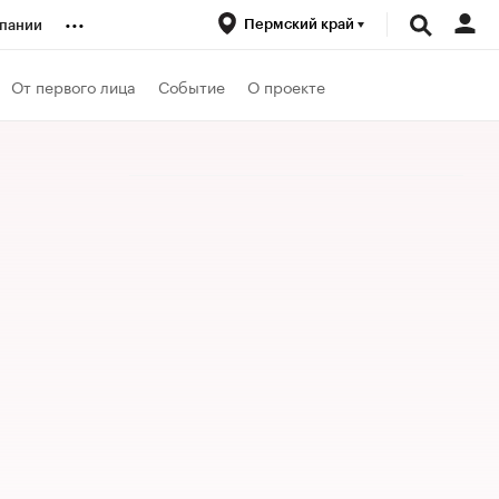
...
Пермский край
пании
ренды
От первого лица
Событие
О проекте
луб
ансы