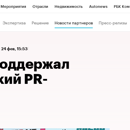
Мероприятия
Отрасли
Недвижимость
Autonews
РБК Ком
а управления РБК
РБК Образование
РБК Курсы
РБК Life
Т
Экспертиза
Решение
Новости партнеров
Пресс-релизы
Город
Стиль
Крипто
РБК Бизнес-среда
Дискуссионный к
Франшизы
Газета
Спецпроекты СПб
Конференции СПб
,
24 фев, 15:53
Политика
Экономика
Бизнес
Технологии и медиа
Фин
поддержал
кий PR-