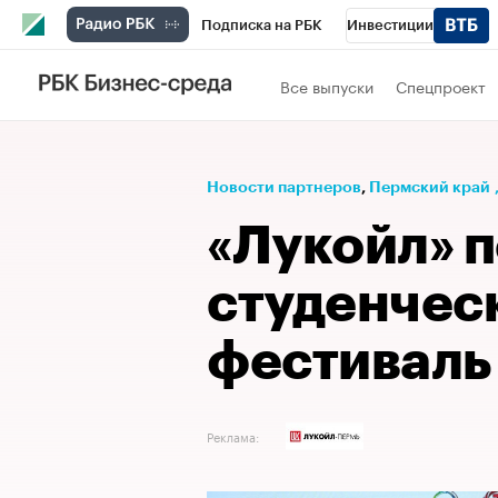
Подписка на РБК
Инвестиции
Телеканал
РБК Вино
Спорт
Школ
Все выпуски
Спецпроект
Визионеры
Национальные проекты
Исследования
Кредитные рейтинги
Новости партнеров
⁠,
Пермский край
Спецпроекты
Проверка контрагентов
«Лукойл» 
Рынок наличной валюты
студенчес
фестиваль
Реклама: