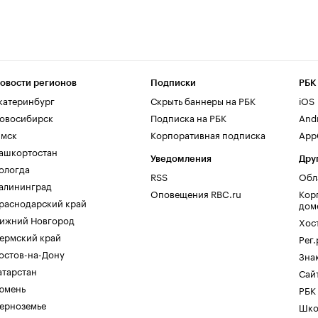
овости регионов
Подписки
РБК
катеринбург
Скрыть баннеры на РБК
iOS
овосибирск
Подписка на РБК
And
мск
Корпоративная подписка
AppG
ашкортостан
Уведомления
Дру
ологда
RSS
Обл
алининград
Оповещения RBC.ru
Кор
раснодарский край
дом
ижний Новгород
Хос
ермский край
Рег
остов-на-Дону
Зна
атарстан
Сайт
юмень
РБК
ерноземье
Шко