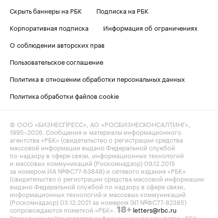
Скрыть баннеры на РБК
Подписка на РБК
Корпоративная подписка
Информация об ограничениях
О соблюдении авторских прав
Пользовательское соглашение
Политика в отношении обработки персональных данных
Политика обработки файлов cookie
© ООО «БИЗНЕСПРЕСС», АО «РОСБИЗНЕСКОНСАЛТИНГ»,
1995–2026
. Сообщения и материалы информационного
агентства «РБК» (свидетельство о регистрации средства
массовой информации выдано Федеральной службой
по надзору в сфере связи, информационных технологий
и массовых коммуникаций (Роскомнадзор) 09.12.2015
за номером ИА №ФС77-63848) и сетевого издания «РБК»
(свидетельство о регистрации средства массовой информации
выдано Федеральной службой по надзору в сфере связи,
информационных технологий и массовых коммуникаций
(Роскомнадзор) 03.12.2021 за номером ЭЛ №ФС77-82385)
сопровождаются пометкой «РБК».
letters@rbc.ru
18+
Владельцем сайта является информационное агентство «РБК».