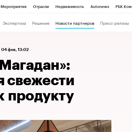
Мероприятия
Отрасли
Недвижимость
Autonews
РБК Ком
а управления РБК
РБК Образование
РБК Курсы
РБК Life
Т
Экспертиза
Решение
Новости партнеров
Пресс-релизы
Город
Стиль
Крипто
РБК Бизнес-среда
Дискуссионный к
Франшизы
Газета
Спецпроекты СПб
Конференции СПб
,
04 фев, 13:02
Политика
Экономика
Бизнес
Технологии и медиа
Фин
«Магадан»:
 свежести
к продукту