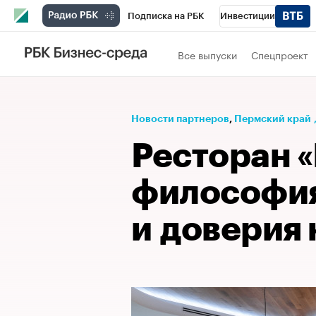
Подписка на РБК
Инвестиции
Телеканал
РБК Вино
Спорт
Школ
Все выпуски
Спецпроект
Визионеры
Национальные проекты
Исследования
Кредитные рейтинги
Новости партнеров
⁠,
Пермский край
Спецпроекты
Проверка контрагентов
Ресторан 
Рынок наличной валюты
философия
и доверия 