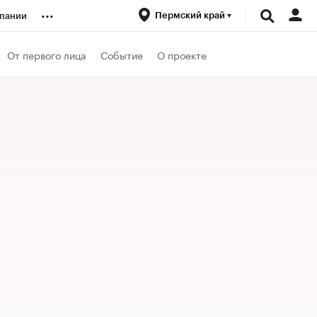
...
Пермский край
пании
ренды
От первого лица
Событие
О проекте
луб
ансы