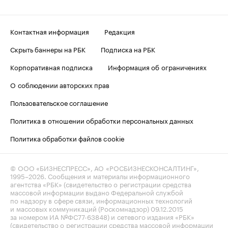
Контактная информация
Редакция
Скрыть баннеры на РБК
Подписка на РБК
Корпоративная подписка
Информация об ограничениях
О соблюдении авторских прав
Пользовательское соглашение
Политика в отношении обработки персональных данных
Политика обработки файлов cookie
© ООО «БИЗНЕСПРЕСС», АО «РОСБИЗНЕСКОНСАЛТИНГ»,
1995–2026
. Сообщения и материалы информационного
агентства «РБК» (свидетельство о регистрации средства
массовой информации выдано Федеральной службой
по надзору в сфере связи, информационных технологий
и массовых коммуникаций (Роскомнадзор) 09.12.2015
за номером ИА №ФС77-63848) и сетевого издания «РБК»
(свидетельство о регистрации средства массовой информации