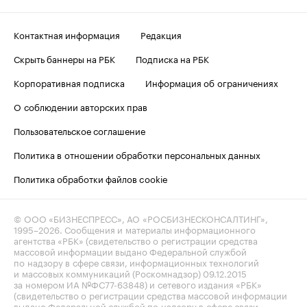
Контактная информация
Редакция
Скрыть баннеры на РБК
Подписка на РБК
Корпоративная подписка
Информация об ограничениях
О соблюдении авторских прав
Пользовательское соглашение
Политика в отношении обработки персональных данных
Политика обработки файлов cookie
© ООО «БИЗНЕСПРЕСС», АО «РОСБИЗНЕСКОНСАЛТИНГ»,
1995–2026
. Сообщения и материалы информационного
агентства «РБК» (свидетельство о регистрации средства
массовой информации выдано Федеральной службой
по надзору в сфере связи, информационных технологий
и массовых коммуникаций (Роскомнадзор) 09.12.2015
за номером ИА №ФС77-63848) и сетевого издания «РБК»
(свидетельство о регистрации средства массовой информации
выдано Федеральной службой по надзору в сфере связи,